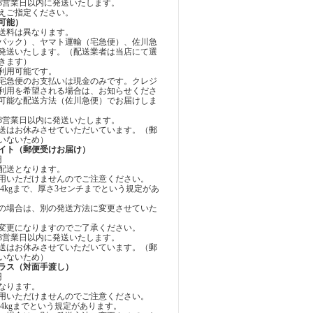
3営業日以内に発送いたします。
えご指定ください。
可能）
送料は異なります。
パック）、ヤマト運輸（宅急便）、佐川急
発送いたします。（配送業者は当店にて選
きます）
利用可能です。
宅急便のお支払いは現金のみです。クレジ
利用を希望される場合は、お知らせくださ
可能な配送方法（佐川急便）でお届けしま
3営業日以内に発送いたします。
送はお休みさせていただいています。（郵
いないため）
イト（郵便受けお届け）
円
配送となります。
用いただけませんのでご注意ください。
4kgまで、厚さ3センチまでという規定があ
の場合は、別の発送方法に変更させていた
変更になりますのでご了承ください。
3営業日以内に発送いたします。
送はお休みさせていただいています。（郵
いないため）
ラス（対面手渡し）
円
なります。
用いただけませんのでご注意ください。
4kgまでという規定があります。