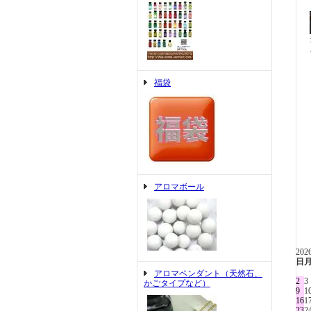
福袋
アロマボール
20
日
アロマペンダント（天然石、
2
3
かごタイプなど）
9
1
16
1
23
2