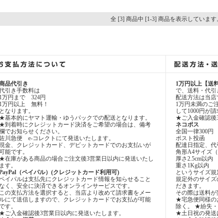
全 [3] 商品中 [1-3] 商品を表示しています
商品代引き
1万円以上【送
代引き手数料は
で、送料・代引
1万円まで 324円
配送方法は当店
1万円以上 無料！
1万円未満のご
となります。
して1000円
★基本的にヤマト運輸・ゆうパックでの配送となります。
★ご入金確認後
★到着時にクレジットカード決済をご希望の場合は、備考
ネコポス
欄でお知らせください。
全国一律300円
佐川急便 e-コレクトにて発送いたします。
ポスト投函
現金、クレジットカード、デビットカードでのお支払いが
配達日指定、代
可能です。
角形A4サイズ（31
★在庫がある商品の場合ご注文後3営業日以内に発送いたし
厚さ2.5cm以内
ます。
重さ1Kg以内
PayPal（ペイパル）(クレジットカード利用可)
というサイズ規
ペイパルは支払先にクレジットカード情報を知らせること
規定外のサイズ
なく、安全に決済できるオンラインサービスです。
だきます。
この支払方法を選択すると、当店より改めて請求書をメー
その際は送料が
ルにて送信しますので、クレジットカードでお支払が可能
★宅急便同様の
です。
除く。 ★紛失
★ご入金確認後3営業日以内に発送いたします。
★土日祝の発送