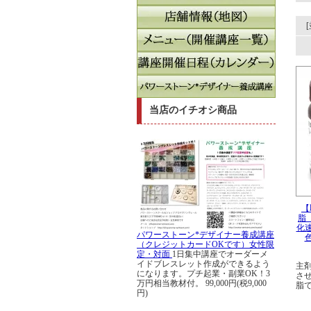
当店のイチオシ商品
【
脂
化
パワーストーン*デザイナー養成講座
（クレジットカードOKです）女性限
定・対面
1日集中講座でオーダーメ
イドブレスレット作成ができるよう
主
になります。プチ起業・副業OK！3
さ
万円相当教材付。
99,000円(税9,000
脂
円)