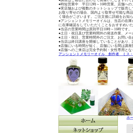
●時短営業中 平日12時～16時営業。店舗
●実店舗および複数のネットショップで販売し
お取り寄せの場合、国内より取寄せ可能な商品
く場合がございます。ご注文後に詳細をお知
●アンシェントメモリーオイルは、当店の在庫
に在庫確認をしていただくことをおすすめい
●当店の営業時間は原則平日10時～16時です。
●土日・祝日及び営業時間外の発送作業、メー
●土日・祝日、営業時間外のご注文、お問い合
●当店は終日講座を開催していることがあり、
●店舗にいる時間が短く、店舗にいる間は講座
●店舗へのご来店は完全予約制・女性専用とな
アンシェントメモリーオイル 創作者 ミス
ホ