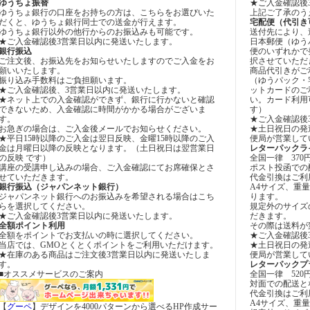
ゆうちょ振替
★ご入金確認後
ゆうちょ銀行の口座をお持ちの方は、こちらをお選びいた
上記ご了承のう
だくと、ゆうちょ銀行同士での送金が行えます。
宅配便（代引き
ゆうちょ銀行以外の他行からのお振込みも可能です。
送付先により、
★ご入金確認後3営業日以内に発送いたします。
日本郵便（ゆう
銀行振込
便のいずれかで
ご注文後、お振込先をお知らせいたしますのでご入金をお
択させていただ
願いいたします。
商品代引きがご
振り込み手数料はご負担願います。
（ゆうパック・
★ご入金確認後、3営業日以内に発送いたします。
ットカードのご
★ネット上での入金確認ができず、銀行に行かないと確認
い。カード利用
できないため、入金確認に時間がかかる場合がございま
す）
す。
★ご入金確認後
お急ぎの場合は、ご入金後メールでお知らせください。
★土日祝日の発
★平日15時以降のご入金は翌日反映、金曜15時以降のご入
便局が営業して
金は月曜日以降の反映となります。（土日祝日は翌営業日
レターパックラ
の反映 です）
全国一律 370
講座の受講申し込みの場合、ご入金確認にてお席確保とさ
ポスト投函での
せていただきます。
代金引換はご利
銀行振込（ジャパンネット銀行）
A4サイズ、重量
ジャパンネット銀行へのお振込みを希望される場合はこち
ります。
らを選択してください。
規定外のサイズ
★ご入金確認後3営業日以内に発送いたします。
だきます。
全額ポイント利用
その際は送料が
全額をポイントでお支払いの時に選択してください。
★ご入金確認後
当店では、GMOとくとくポイントをご利用いただけます。
★土日祝日の発
★在庫のある商品はご注文後3営業日以内に発送いたしま
便局が営業して
す。
レターパックプ
■オススメサービスのご案内
全国一律 520
対面での配送と
代金引換はご利
A4サイズ、重量
【
グーペ
】デザインを4000パターンから選べるHP作成サー