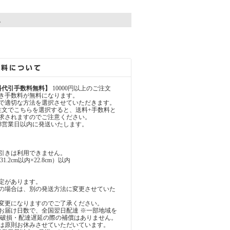
。
料代引手数料無料】
10000円以上のご注文
き手数料が無料になります。
で適切な方法を選択させていただきます。
注文でこちらを選択すると、送料+手数料と
が請求されますのでご注意ください。
3営業日以内に発送いたします。
引きは利用できません。
.2cm以内×22.8cm）以内
定があります。
の場合は、別の発送方法に変更させていた
変更になりますのでご了承ください。
お届け日数で、全国翌日配達 ※一部地域を
・破損・配達遅延の際の補償はありません。
は原則お休みさせていただいています。