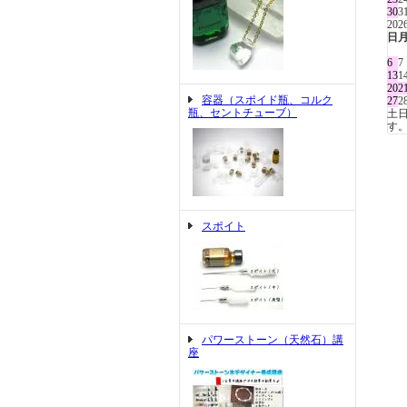
30
3
20
日
6
7
13
1
20
2
容器（スポイド瓶、コルク
27
2
瓶、セントチューブ）
土
す
スポイト
パワーストーン（天然石）講
座