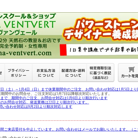
27日（土）～1月4日（日）まで休業期間中のご注文、お問い合わせ対応は1月5日よ
月6日 休業期間中のお問合せ、ご注文対応は5月7日以降順次対応いたします。
5日まで 期間中のご注文、お問合せ対応は1月6日より順次行います
中のお問合せ対応、発送業務は22日より順次行います。
問い合わせ対応は9月2日より順次対応します
の間ご来店受付を中止しています。お問い合わせはメールでお願いいたします。（こ
お問い合わせください●