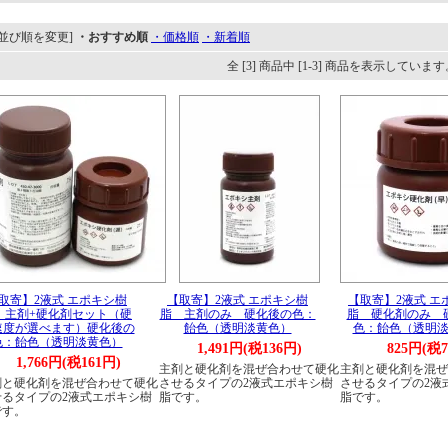
[並び順を変更]
・おすすめ順
・価格順
・新着順
全 [3] 商品中 [1-3] 商品を表示しています
取寄】2液式 エポキシ樹
【取寄】2液式 エポキシ樹
【取寄】2液式 エ
 主剤+硬化剤セット（硬
脂 主剤のみ 硬化後の色：
脂 硬化剤のみ 
速度が選べます）硬化後の
飴色（透明淡黄色）
色：飴色（透明
色：飴色（透明淡黄色）
1,491円(税136円)
825円(税7
1,766円(税161円)
主剤と硬化剤を混ぜ合わせて硬化
主剤と硬化剤を混ぜ
剤と硬化剤を混ぜ合わせて硬化
させるタイプの2液式エポキシ樹
させるタイプの2液
せるタイプの2液式エポキシ樹
脂です。
脂です。
です。