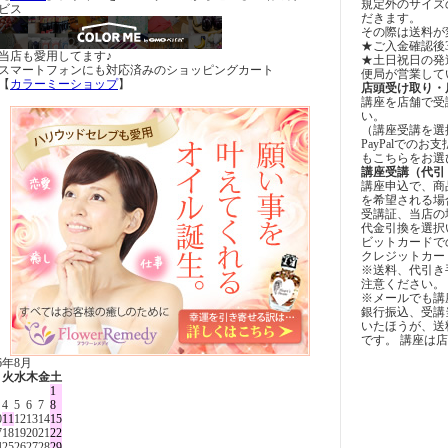
規定外のサイズ
ビス
だきます。
その際は送料が
★ご入金確認後
当店も愛用してます♪
★土日祝日の発
スマートフォンにも対応済みのショッピングカート
便局が営業して
【
カラーミーショップ
】
店頭受け取り・
講座を店舗で受
い。
（講座受講を選
PayPalでの
もこちらをお選
講座受講（代引
講座申込で、商
を希望される場
受講証、当店の
代金引換を選択
ビットカードで
クレジットカー
※送料、代引き
注意ください。
※メールでも講
銀行振込、受講
いたほうが、送
です。 講座は
26年8月
月
火
水
木
金
土
1
4
5
6
7
8
0
11
12
13
14
15
7
18
19
20
21
22
4
25
26
27
28
29