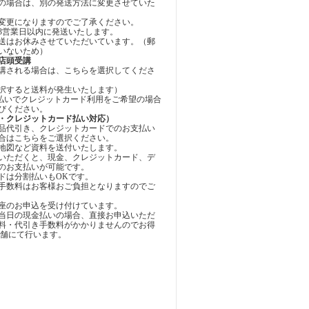
の場合は、別の発送方法に変更させていた
変更になりますのでご了承ください。
3営業日以内に発送いたします。
送はお休みさせていただいています。（郵
いないため）
店頭受講
講される場合は、こちらを選択してくださ
択すると送料が発生いたします）
お支払いでクレジットカード利用をご希望の場合
びください。
・クレジットカード払い対応）
品代引き、クレジットカードでのお支払い
合はこちらをご選択ください。
地図など資料を送付いたします。
いただくと、現金、クレジットカード、デ
のお支払いが可能です。
ドは分割払いもOKです。
手数料はお客様おご負担となりますのでご
座のお申込を受け付けています。
当日の現金払いの場合、直接お申込いただ
料・代引き手数料がかかりませんのでお得
店舗にて行います。