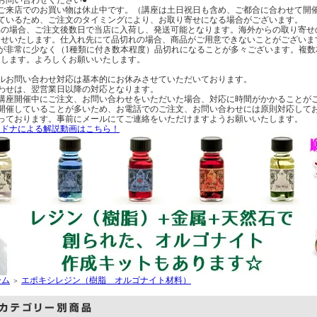
へのご来店でのお買い物は休止中です。（講座は土日祝日も含め、ご都合に合わせて開
ているため、ご注文のタイミングにより、お取り寄せになる場合がございます。
の場合、ご注文後数日で当店に入荷し、発送可能となります。海外からの取り寄せ
らせいたします。仕入れ先にて品切れの場合、商品がご用意できないことがございま
が非常に少なく（1種類に付き数本程度）品切れになることが多々ございます。複
たします。よろしくお願いいたします。
ルお問い合わせ対応は基本的にお休みさせていただいております。
わせは、翌営業日以降の対応となります。
講座開催中にご注文、お問い合わせをいただいた場合、対応に時間がかかることが
開催していることが多いため、お電話でのご注文、お問い合わせには原則対応して
っております。事前にメールにてご連絡をいただけますようお願いいたします。
・ドナによる解説動画はこちら！
ーム
エポキシレジン（樹脂 オルゴナイト材料）
＞