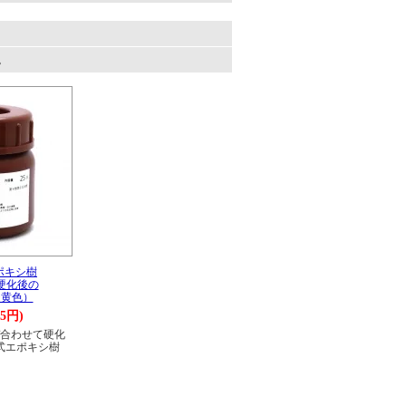
。
ポキシ樹
硬化後の
淡黄色）
5円)
合わせて硬化
式エポキシ樹