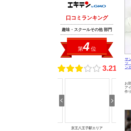
サ
ツ
ンカ
お
ア
作