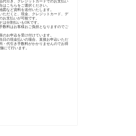
品代引き、クレジットカードでのお支払い
合はこちらをご選択ください。
地図など資料を送付いたします。
いただくと、現金、クレジットカード、デ
のお支払いが可能です。
ドは分割払いもOKです。
手数料はお客様おご負担となりますのでご
座のお申込を受け付けています。
当日の現金払いの場合、直接お申込いただ
料・代引き手数料がかかりませんのでお得
店舗にて行います。