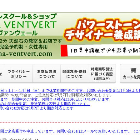
27日（土）～1月4日（日）まで休業期間中のご注文、お問い合わせ対応は1月5日よ
月6日 休業期間中のお問合せ、ご注文対応は5月7日以降順次対応いたします。
5日まで 期間中のご注文、お問合せ対応は1月6日より順次行います
中のお問合せ対応、発送業務は22日より順次行います。
問い合わせ対応は9月2日より順次対応します
の間ご来店受付を中止しています。お問い合わせはメールでお願いいたします。（こ
お問い合わせください●