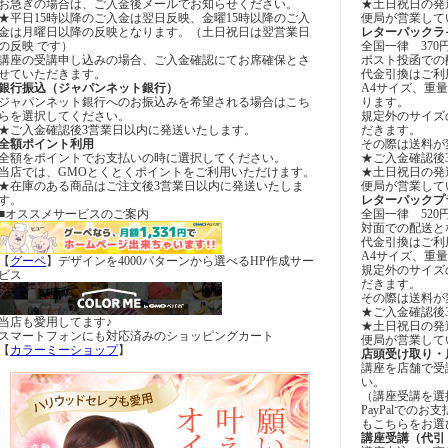
お急ぎの場合は、ご入金後メールでお知らせください。
★土日祝日の発
★平日15時以降のご入金は翌日反映、金曜15時以降のご入
便局が営業して
金は月曜日以降の反映となります。（土日祝日は翌営業日
レターパックラ
の反映 です）
全国一律 370
講座の受講申し込みの場合、ご入金確認にてお席確保とさ
ポスト投函での
せていただきます。
代金引換はご利
銀行振込（ジャパンネット銀行）
A4サイズ、重量
ジャパンネット銀行へのお振込みを希望される場合はこち
ります。
らを選択してください。
規定外のサイズ
★ご入金確認後3営業日以内に発送いたします。
だきます。
全額ポイント利用
その際は送料が
全額をポイントでお支払いの時に選択してください。
★ご入金確認後
当店では、GMOとくとくポイントをご利用いただけます。
★土日祝日の発
★在庫のある商品はご注文後3営業日以内に発送いたしま
便局が営業して
す。
レターパックプ
■オススメサービスのご案内
全国一律 520
対面での配送と
代金引換はご利
A4サイズ、重量
【
グーペ
】デザインを4000パターンから選べるHP作成サー
規定外のサイズ
ビス
だきます。
その際は送料が
★ご入金確認後
当店も愛用してます♪
★土日祝日の発
スマートフォンにも対応済みのショッピングカート
便局が営業して
【
カラーミーショップ
】
店頭受け取り・
講座を店舗で受
い。
（講座受講を選
PayPalでの
もこちらをお選
講座受講（代引