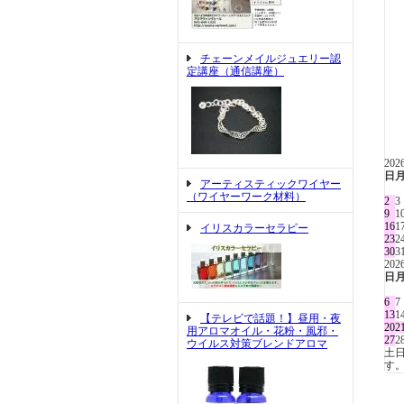
チェーンメイルジュエリー認
定講座（通信講座）
20
日
アーティスティックワイヤー
（ワイヤーワーク材料）
2
3
9
1
16
1
イリスカラーセラピー
23
2
30
3
20
日
6
7
13
1
【テレビで話題！】昼用・夜
20
2
用アロマオイル・花粉・風邪・
27
2
ウイルス対策ブレンドアロマ
土
す