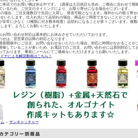
へのご来店でのお買い物は休止中です。（講座は土日祝日も含め、ご都合に合わせて開
ているため、ご注文のタイミングにより、お取り寄せになる場合がございます。
の場合、ご注文後数日で当店に入荷し、発送可能となります。海外からの取り寄せ
らせいたします。仕入れ先にて品切れの場合、商品がご用意できないことがございま
が非常に少なく（1種類に付き数本程度）品切れになることが多々ございます。複
たします。よろしくお願いいたします。
ルお問い合わせ対応は基本的にお休みさせていただいております。
わせは、翌営業日以降の対応となります。
講座開催中にご注文、お問い合わせをいただいた場合、対応に時間がかかることが
開催していることが多いため、お電話でのご注文、お問い合わせには原則対応して
っております。事前にメールにてご連絡をいただけますようお願いいたします。
・ドナによる解説動画はこちら！
ーム
サンキャッチャー
＞