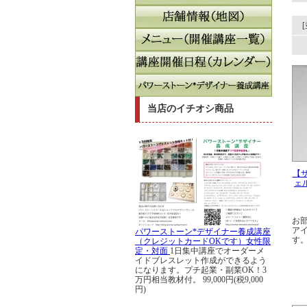
当店のイチオシ商品
【
ェ
お
ア
パワーストーン*デザイナー養成講座
す
（クレジットカードOKです）女性限
定・対面
1日集中講座でオーダーメ
イドブレスレット作成ができるよう
になります。プチ起業・副業OK！3
万円相当教材付。
99,000円(税9,000
円)