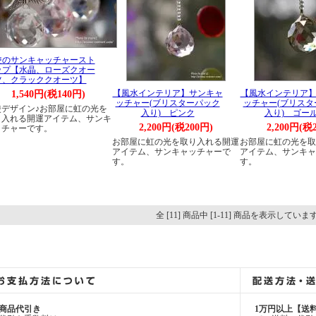
使のサンキャッチャースト
ップ【水晶、ローズクオー
ツ、クラッククオーツ】
【風水インテリア】サンキャ
【風水インテリア
1,540円(税140円)
ッチャー(ブリスターパック
ッチャー(ブリスタ
使デザイン♪お部屋に虹の光を
入り) ピンク
入り) ゴー
り入れる開運アイテム、サンキ
2,200円(税200円)
2,200円(税
ッチャーです。
お部屋に虹の光を取り入れる開運
お部屋に虹の光を取
アイテム、サンキャッチャーで
アイテム、サンキャ
す。
す。
全 [11] 商品中 [1-11] 商品を表示していま
商品代引き
1万円以上【送