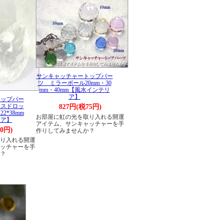
サンキャッチャートップパー
ツ ミラーボール20mm・30
mm・40mm【風水インテリ
ア】
トップパー
ラスドロッ
827円(税75円)
*38mm
お部屋に虹の光を取り入れる開運
リア】
アイテム、サンキャッチャーを手
0円)
作りしてみませんか？
り入れる開運
ッチャーを手
？