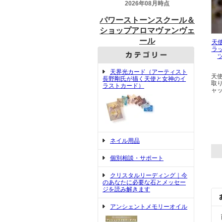
天
ラ
天界光カード（アーティスト
天
長野剛氏が描く天使と女神のイ
取
ラストカード）
ャ
ネイル用品
個別相談・サポート
クリスタルリーディング｜今
のあなたに必要な石とメッセー
ジを読み解きます
アンシェントメモリーオイル