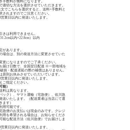
き手数料が無料になります。
で適切な方法を選択させていただきます。
注文でこちらを選択すると、送料+手数料と
が請求されますのでご注意ください。
3営業日以内に発送いたします。
引きは利用できません。
.2cm以内×22.8cm）以内
定があります。
の場合は、別の発送方法に変更させていた
変更になりますのでご了承ください。
お届け日数で、全国翌日配達 ※一部地域を
・破損・配達遅延の際の補償はありません。
は原則お休みさせていただいています。
3営業日以内に発送いたします。
えご指定ください。
可能）
送料は異なります。
パック）、ヤマト運輸（宅急便）、佐川急
発送いたします。（配送業者は当店にて選
きます）
利用可能です。
宅急便のお支払いは現金のみです。クレジ
利用を希望される場合は、お知らせくださ
可能な配送方法（佐川急便）でお届けしま
3営業日以内に発送いたします。