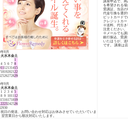
講座申込で、商
を希望される場
受講証、当店の
代金引換を選択
ビットカードで
クレジットカー
※送料、代引き
注意ください。
※メールでも講
銀行振込、受講
いたほうが、送
です。 講座は
26年8月
月
火
水
木
金
土
1
4
5
6
7
8
0
11
12
13
14
15
7
18
19
20
21
22
4
25
26
27
28
29
1
26年9月
月
火
水
木
金
土
1
2
3
4
5
8
9
10
11
12
4
15
16
17
18
19
1
22
23
24
25
26
8
29
30
日祝日の発送、お問い合わせ対応はお休みさせていただいていま
。 翌営業日から順次対応いたします。