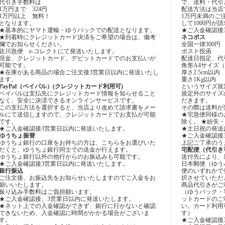
代引き手数料は
で、送料・代引
1万円まで 324円
配送方法は当店
1万円以上 無料！
1万円未満のご
となります。
して1000円
★基本的にヤマト運輸・ゆうパックでの配送となります。
★ご入金確認後
★到着時にクレジットカード決済をご希望の場合は、備考
ネコポス
欄でお知らせください。
全国一律300円
佐川急便 e-コレクトにて発送いたします。
ポスト投函
現金、クレジットカード、デビットカードでのお支払いが
配達日指定、代
可能です。
角形A4サイズ（31
★在庫がある商品の場合ご注文後3営業日以内に発送いたし
厚さ2.5cm以内
ます。
重さ1Kg以内
PayPal（ペイパル）(クレジットカード利用可)
というサイズ規
ペイパルは支払先にクレジットカード情報を知らせること
規定外のサイズ
なく、安全に決済できるオンラインサービスです。
だきます。
この支払方法を選択すると、当店より改めて請求書をメー
その際は送料が
ルにて送信しますので、クレジットカードでお支払が可能
★宅急便同様の
です。
除く。 ★紛失
★ご入金確認後3営業日以内に発送いたします。
★土日祝の発送
ゆうちょ振替
★ご入金確認後
ゆうちょ銀行の口座をお持ちの方は、こちらをお選びいた
上記ご了承のう
だくと、ゆうちょ銀行同士での送金が行えます。
宅配便（代引き
ゆうちょ銀行以外の他行からのお振込みも可能です。
送付先により、
★ご入金確認後3営業日以内に発送いたします。
日本郵便（ゆう
銀行振込
便のいずれかで
ご注文後、お振込先をお知らせいたしますのでご入金をお
択させていただ
願いいたします。
商品代引きがご
振り込み手数料はご負担願います。
（ゆうパック・
★ご入金確認後、3営業日以内に発送いたします。
ットカードのご
★ネット上での入金確認ができず、銀行に行かないと確認
い。カード利用
できないため、入金確認に時間がかかる場合がございま
す）
す。
★ご入金確認後