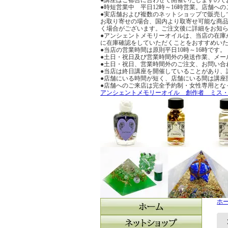
●時短営業中 平日12時～16時営業。店舗
●実店舗および複数のネットショップで販売し
お取り寄せの場合、国内より取寄せ可能な商品
く場合がございます。ご注文後に詳細をお知
●アンシェントメモリーオイルは、当店の在庫
に在庫確認をしていただくことをおすすめい
●当店の営業時間は原則平日10時～16時です。
●土日・祝日及び営業時間外の発送作業、メー
●土日・祝日、営業時間外のご注文、お問い合
●当店は終日講座を開催していることがあり、
●店舗にいる時間が短く、店舗にいる間は講座
●店舗へのご来店は完全予約制・女性専用とな
アンシェントメモリーオイル 創作者 ミス
ホ