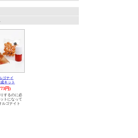
。
】オルゴナイ
作成キット
773円)
りするのに必
ットになって
オルゴナイト