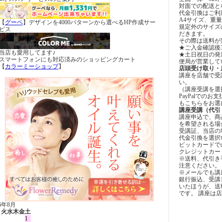
対面での配送と
代金引換はご利
A4サイズ、重量
【
グーペ
】デザインを4000パターンから選べるHP作成サー
規定外のサイズ
ビス
だきます。
その際は送料が
★ご入金確認後
当店も愛用してます♪
★土日祝日の発
スマートフォンにも対応済みのショッピングカート
便局が営業して
【
カラーミーショップ
】
店頭受け取り・
講座を店舗で受
い。
（講座受講を選
PayPalでの
もこちらをお選
講座受講（代引
講座申込で、商
を希望される場
受講証、当店の
代金引換を選択
ビットカードで
クレジットカー
※送料、代引き
注意ください。
※メールでも講
銀行振込、受講
いたほうが、送
です。 講座は
26年8月
月
火
水
木
金
土
1