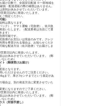
お届け日数で、全国翌日配達 ※一部地域を
・破損・配達遅延の際の補償はありません。
は原則お休みさせていただいています。
3営業日以内に発送いたします。
えご指定ください。
可能）
送料は異なります。
パック）、ヤマト運輸（宅急便）、佐川急
発送いたします。（配送業者は当店にて選
きます）
利用可能です。
宅急便のお支払いは現金のみです。クレジ
利用を希望される場合は、お知らせくださ
可能な配送方法（佐川急便）でお届けしま
3営業日以内に発送いたします。
送はお休みさせていただいています。（郵
いないため）
イト（郵便受けお届け）
円
配送となります。
用いただけませんのでご注意ください。
4kgまで、厚さ3センチまでという規定があ
の場合は、別の発送方法に変更させていた
変更になりますのでご了承ください。
3営業日以内に発送いたします。
送はお休みさせていただいています。（郵
いないため）
ラス（対面手渡し）
円