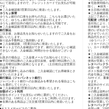
ルにて送信しますので、クレジットカードでお支払が可能
★宅急便同様の
です。
除く。 ★紛失
★ご入金確認後3営業日以内に発送いたします。
★土日祝の発送
ゆうちょ振替
★ご入金確認後
ゆうちょ銀行の口座をお持ちの方は、こちらをお選びいた
上記ご了承のう
だくと、ゆうちょ銀行同士での送金が行えます。
宅配便（代引き
ゆうちょ銀行以外の他行からのお振込みも可能です。
送付先により、
★ご入金確認後3営業日以内に発送いたします。
日本郵便（ゆう
銀行振込
便のいずれかで
ご注文後、お振込先をお知らせいたしますのでご入金をお
択させていただ
願いいたします。
商品代引きがご
振り込み手数料はご負担願います。
（ゆうパック・
★ご入金確認後、3営業日以内に発送いたします。
ットカードのご
★ネット上での入金確認ができず、銀行に行かないと確認
い。カード利用
できないため、入金確認に時間がかかる場合がございま
す）
す。
★ご入金確認後
お急ぎの場合は、ご入金後メールでお知らせください。
★土日祝日の発
★平日15時以降のご入金は翌日反映、金曜15時以降のご入
便局が営業して
金は月曜日以降の反映となります。（土日祝日は翌営業日
レターパックラ
の反映 です）
全国一律 370
講座の受講申し込みの場合、ご入金確認にてお席確保とさ
ポスト投函での
せていただきます。
代金引換はご利
銀行振込（ジャパンネット銀行）
A4サイズ、重量
ジャパンネット銀行へのお振込みを希望される場合はこち
ります。
らを選択してください。
規定外のサイズ
★ご入金確認後3営業日以内に発送いたします。
だきます。
全額ポイント利用
その際は送料が
全額をポイントでお支払いの時に選択してください。
★ご入金確認後
当店では、GMOとくとくポイントをご利用いただけます。
★土日祝日の発
★在庫のある商品はご注文後3営業日以内に発送いたしま
便局が営業して
す。
レターパックプ
■オススメサービスのご案内
全国一律 520