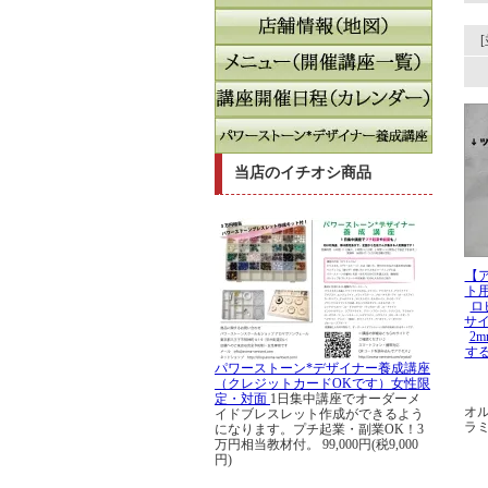
当店のイチオシ商品
【
ト
ロ
サイ
2
す
パワーストーン*デザイナー養成講座
（クレジットカードOKです）女性限
定・対面
1日集中講座でオーダーメ
オ
イドブレスレット作成ができるよう
ラ
になります。プチ起業・副業OK！3
万円相当教材付。
99,000円(税9,000
円)