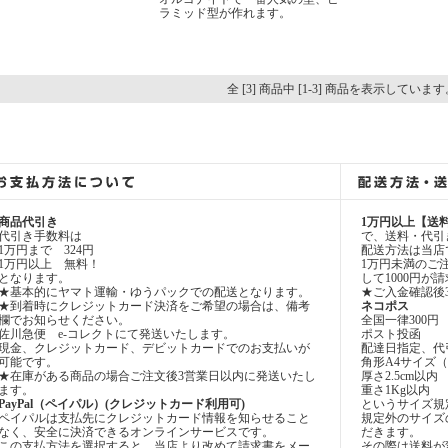
ラミッド型が作れます。
全 [3] 商品中 [1-3] 商品を表示しています
商品代引き
1万円以上【送
代引き手数料は
で、送料・代引
1万円まで 324円
配送方法は当店
1万円以上 無料！
1万円未満のご
となります。
して1000円
★基本的にヤマト運輸・ゆうパックでの配送となります。
★ご入金確認後
★到着時にクレジットカード決済をご希望の場合は、備考
ネコポス
欄でお知らせください。
全国一律300円
佐川急便 e-コレクトにて発送いたします。
ポスト投函
現金、クレジットカード、デビットカードでのお支払いが
配達日指定、代
可能です。
角形A4サイズ（31
★在庫がある商品の場合ご注文後3営業日以内に発送いたし
厚さ2.5cm以内
ます。
重さ1Kg以内
PayPal（ペイパル）(クレジットカード利用可)
というサイズ規
ペイパルは支払先にクレジットカード情報を知らせること
規定外のサイズ
なく、安全に決済できるオンラインサービスです。
だきます。
この支払方法を選択すると、当店より改めて請求書をメー
その際は送料が