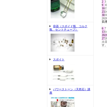
2
3
9
1
16
1
23
2
30
3
20
日
容器（スポイド瓶、コルク
6
7
瓶、セントチューブ）
13
1
20
2
27
2
土
す
スポイト
パワーストーン（天然石）講
座