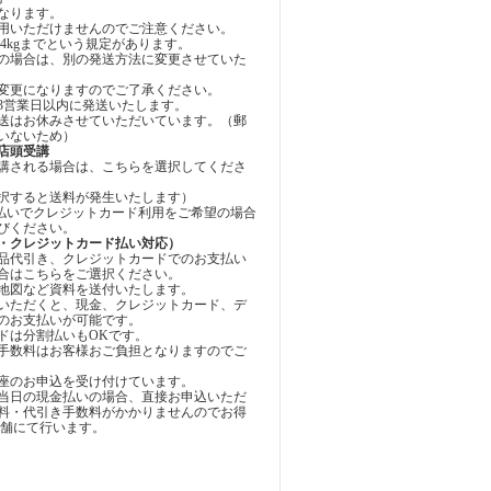
なります。
用いただけませんのでご注意ください。
4kgまでという規定があります。
の場合は、別の発送方法に変更させていた
変更になりますのでご了承ください。
3営業日以内に発送いたします。
送はお休みさせていただいています。（郵
いないため）
店頭受講
講される場合は、こちらを選択してくださ
択すると送料が発生いたします）
お支払いでクレジットカード利用をご希望の場合
びください。
・クレジットカード払い対応）
品代引き、クレジットカードでのお支払い
合はこちらをご選択ください。
地図など資料を送付いたします。
いただくと、現金、クレジットカード、デ
のお支払いが可能です。
ドは分割払いもOKです。
手数料はお客様おご負担となりますのでご
座のお申込を受け付けています。
当日の現金払いの場合、直接お申込いただ
料・代引き手数料がかかりませんのでお得
店舗にて行います。