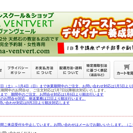
27日（土）～1月4日（日）まで休業期間中のご注文、お問い合わせ対応は1月5日よ
月6日 休業期間中のお問合せ、ご注文対応は5月7日以降順次対応いたします。
5日まで 期間中のご注文、お問合せ対応は1月6日より順次行います
中のお問合せ対応、発送業務は22日より順次行います。
問い合わせ対応は9月2日より順次対応します
の間ご来店受付を中止しています。お問い合わせはメールでお願いいたします。（こ
お問い合わせください●