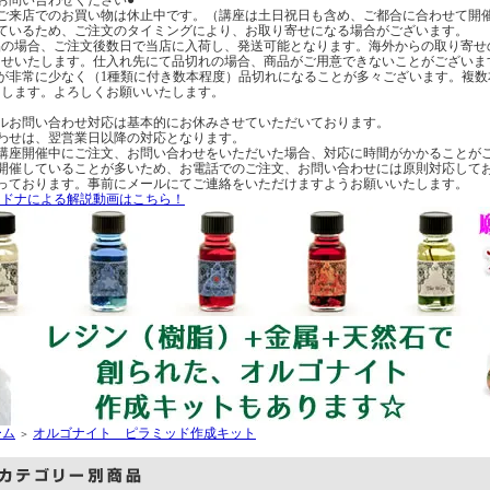
へのご来店でのお買い物は休止中です。（講座は土日祝日も含め、ご都合に合わせて開
ているため、ご注文のタイミングにより、お取り寄せになる場合がございます。
の場合、ご注文後数日で当店に入荷し、発送可能となります。海外からの取り寄せ
らせいたします。仕入れ先にて品切れの場合、商品がご用意できないことがございま
が非常に少なく（1種類に付き数本程度）品切れになることが多々ございます。複
たします。よろしくお願いいたします。
ルお問い合わせ対応は基本的にお休みさせていただいております。
わせは、翌営業日以降の対応となります。
講座開催中にご注文、お問い合わせをいただいた場合、対応に時間がかかることが
開催していることが多いため、お電話でのご注文、お問い合わせには原則対応して
っております。事前にメールにてご連絡をいただけますようお願いいたします。
・ドナによる解説動画はこちら！
ーム
オルゴナイト ピラミッド作成キット
＞