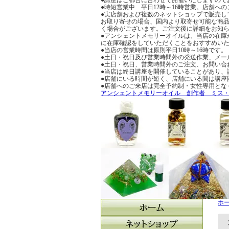
●時短営業中 平日12時～16時営業。店舗
●実店舗および複数のネットショップで販売し
お取り寄せの場合、国内より取寄せ可能な商品
く場合がございます。ご注文後に詳細をお知
●アンシェントメモリーオイルは、当店の在庫
に在庫確認をしていただくことをおすすめい
●当店の営業時間は原則平日10時～16時です。
●土日・祝日及び営業時間外の発送作業、メー
●土日・祝日、営業時間外のご注文、お問い合
●当店は終日講座を開催していることがあり、
●店舗にいる時間が短く、店舗にいる間は講座
●店舗へのご来店は完全予約制・女性専用とな
アンシェントメモリーオイル 創作者 ミス
ホ