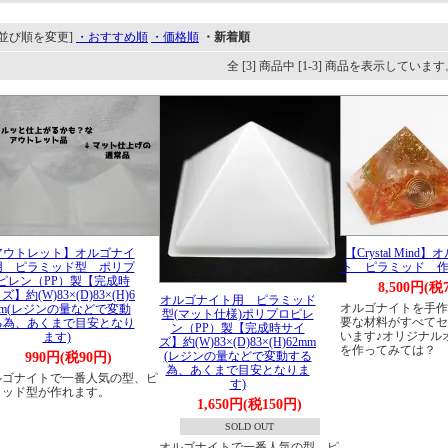
[並び順を変更]
・おすすめ順
・価格順
・新着順
全 [3] 商品中 [1-3] 商品を表示しています
アウトレット】オルゴナイ
【Crystal Mind
用 ピラミッド型 ポリプ
ト ピラミッド 
ピレン（PP）製【完成時
8,500円(税
ズ】約(W)83×(D)83×(H)6
オルゴナイト用 ピラミッド
オルゴナイトを手作
mm(レジンの量などで変動
型(マット仕様)ポリプロピレ
要な材料がすべてセ
る為、あくまで目安となり
ン（PP）製【完成時サイ
います♪オリジナル
ます)
ズ】約(W)83×(D)83×(H)62mm
を作ってみては？
(レジンの量などで変動する
990円(税90円)
為、あくまで目安となりま
ルゴナイトで一番人気の型、ピ
す)
ミッド型が作れます。
1,650円(税150円)
SOLD OUT
オルゴナイトで一番人気の型、ピ