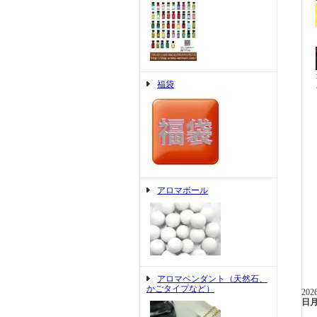
福袋
アロマボール
アロマペンダント（天然石、
かごタイプなど）
20
日