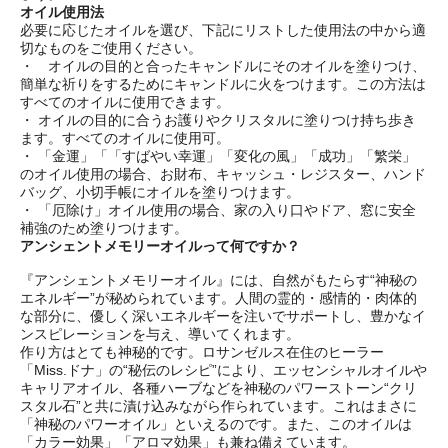
オイル使用法
必要に応じたオイルを選び、下記にリストした使用法の中から適
切なものをご使用ください。
・ オイルの目的と合ったキャンドルにそのオイルを塗りつけ、
簡単な祈りをするためにキャンドルに火をつけます。この方法は
すべてのオイルに使用できます。
・ オイルの目的に合うお護りやクリスタルに塗りつけ持ち歩き
ます。すべてのオイルに使用可。
・ 「金運」「「すばやい幸運」「変化の風」「成功」「繁栄」
のオイル使用の場合、お財布、キャッシュ・レジスター、ハンド
バッグ、小切手帳にオイルを塗りつけます。
・ 「厄除け」オイル使用の場合、家の入り口やドア、窓に安全
補強のため塗りつけます。
アンシェントメモリーオイルって何ですか？
『アンシェントメモリーオイル』には、自然がもたらす“神秘の
エネルギー”が秘められています。人間の霊的・感情的・肉体的
な部分に、優しく深いエネルギーを注いでサポートし、豊かなイ
ンスピレーションを与え、導いてくれます。
作り方はとても神秘的です。ロサンゼルス在住のヒーラー
「Miss.ドナ」の“秘伝のレシピ”により、エッセンシャルオイルや
キャリアオイル、各種ハーブなどを神秘のパワーストーン“クリ
スタル石”と共に漬け込みながら作られています。これはまさに
「神秘のパワーオイル」といえるのです。また、このオイルは
「カラー効果」「アロマ効果」も兼ね備えています。