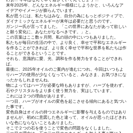
来年2025年、どんなエネルギー模様にしようかと、いろんなア
イデアやイメージが膨らんでいます。
私が思うには、私たちはみな、自分の為にもっとポジティブで、
ダイナミックなエネルギーが来年は必要だと思うのです。
ガンジー氏が言ってました。「この世界にあなたがあって欲しい
と願う変化に、あなたがなるべきです。」と。
この言葉はここ数ヶ月間、私の頭の中にいつもありました。
私たちが毎日の生活の中で、より良く、幸せで平和なエネルギー
を作ることができれば、より良く幸せで平和な世界を私たちは作
ることができるということです。
それも、意識的に愛、光、調和を作る努力をすることができれ
ば。
最後に、2025年オイルのご案内が進むにつれ、今回はいつもよ
りハーブの使用が少なくなっていると、みなさま、お気づきにな
ったかもしれませんね。
物によってはハーブが必要な時もありますが、ハーブを使わず、
石やクリスタルをより多く使う努力を、実はしています。
これには２つの理由があります。
一つ目、ハーブがオイルの変色を起こさせる傾向にあると気づい
た事です。
変色自身はオイルの持つエネルギーに影響を与えるものではあり
ませんが、初めに意図した色と違って、オイルが思ったほどきれ
いな色にならないこともありました。
そこで２つの石を使うことで変色の問題をなくしました。