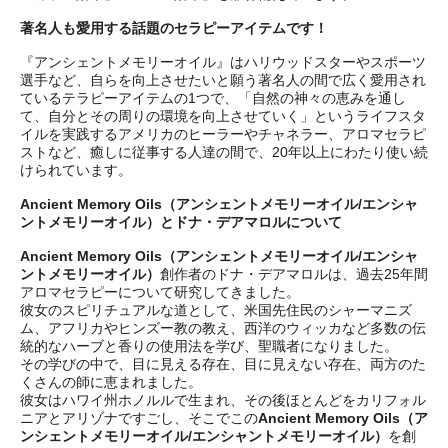
著名人も愛用する話題のセラピーアイテムです！
『アンシェントメモリーオイル』はハリウッドスターやスポーツ
選手など、自らを向上させたいと願う著名人の間で広く愛用され
ているテラピーアイテムの1つで、「自然の神々の恵みを通し
て、自分とその周りの環境を向上させていく」というライフスタ
イルを実践するアメリカのヒーラーやチャネラー、アロマセラピ
ストなど、癒しに従事する人達の間で、20年以上にわたり使い続
けられています。
Ancient Memory Oils（アンシェントメモリーオイル/エンシャ
ントメモリーオイル）とドナ・デアマロルについて
Ancient Memory Oils（アンシェントメモリーオイル/エンシャ
ントメモリーオイル）
創作者のドナ・デアマロルは、過去25年間
アロマセラピーについて研究してきました。
彼女のスピリチュアルな道として、米国先住民のシャーマニズ
ム、アフリカやヒンズー教の教え、西洋のウィッカなど多数の伝
統的なハーブと香りの使用法を学び、聖職者になりました。
その学びの中で、目に見える存在、目に見えない存在、両方のた
くさんの師に恵まれました。
彼女はハワイ州ホノルルで生まれ、その後ほとんどをカリフォル
ニアとアリゾナですごし、そこでこの
Ancient Memory Oils（ア
ンシェントメモリーオイル/エンシャントメモリーオイル）
を創