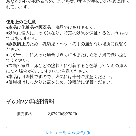
あなたの心が求めるもの、ことを実現するお手伝いのために作ら
れています。
使用上のご注意
●本品は化粧品や医薬品、食品ではありません。
●効果は個人によって異なり、特定の効果を保証するというもの
ではありません。
●誤飲防止のため、乳幼児・ペットの手の届かない場所に保管く
ださい。
●万が一、目に入った場合は直ちに水またはぬるま湯で洗い流し
てください。
●衣類や家具、床などの塗装面に付着すると色落ちやシミの原因
になる場合がありますのでご注意ください。
●本品は可燃性ですので、火気には十分ご注意ください。
●使用後はしっかりと蓋をしめ、冷暗所に保管ください。
その他の詳細情報
販売価格
2,970円(税270円)
レビューを見る(0件)