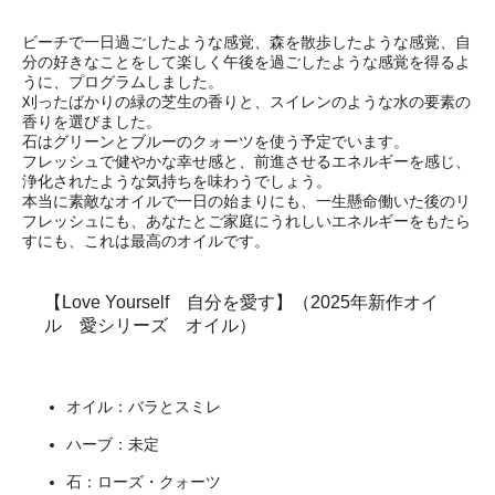
ビーチで一日過ごしたような感覚、森を散歩したような感覚、自
分の好きなことをして楽しく午後を過ごしたような感覚を得るよ
うに、プログラムしました。
刈ったばかりの緑の芝生の香りと、スイレンのような水の要素の
香りを選びました。
石はグリーンとブルーのクォーツを使う予定でいます。
フレッシュで健やかな幸せ感と、前進させるエネルギーを感じ、
浄化されたような気持ちを味わうでしょう。
本当に素敵なオイルで一日の始まりにも、一生懸命働いた後のリ
フレッシュにも、あなたとご家庭にうれしいエネルギーをもたら
すにも、これは最高のオイルです。
【Love Yourself 自分を愛す】（2025年新作オイ
ル 愛シリーズ オイル）
オイル：バラとスミレ
ハーブ：未定
石：ローズ・クォーツ