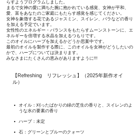
らすようプログラムしました。
まるで女神の愛に満ちた腕に抱かれている感覚、女神が平和、
愛、富をあなたのご家庭にもたらす感覚を感じてください。
女神を象徴する花であるジャスミン、スイレン、バラなどの香り
を加える予定でいます。
女性性のエネルギー・バランスをもたらすムーンストーンに、エ
ネルギーを倍増する水晶を加えるつもりです。
このオイルにハーブを加えるかどうか思案中です。
最初のオイルを製作する際に、このオイルを女神がどうしたいの
かで、ハーブについては決まります。
みなさまにたくさんの恵みがありますように!!!
【Refreshing リフレッシュ】（2025年新作オイ
ル）
オイル：刈ったばかりの緑の芝生の香りと、スイレンのよ
うな水の要素の香り
ハーブ：未定
石：グリーンとブルーのクォーツ