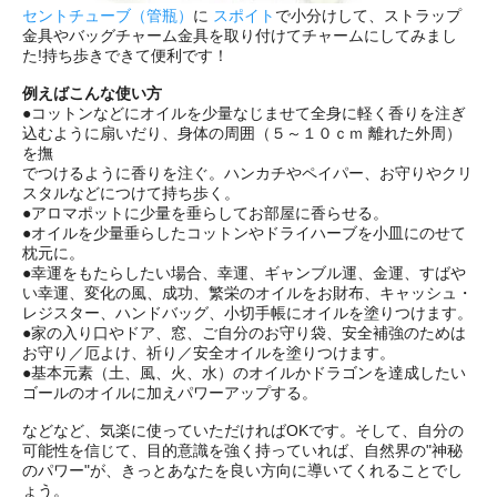
セントチューブ（管瓶）
に
スポイト
で小分けして、ストラップ
金具やバッグチャーム金具を取り付けてチャームにしてみまし
た!持ち歩きできて便利です！
例えばこんな使い方
●コットンなどにオイルを少量なじませて全身に軽く香りを注ぎ
込むように扇いだり、身体の周囲（５～１０ｃｍ 離れた外周）
を撫
でつけるように香りを注ぐ。ハンカチやペイパー、お守りやクリ
スタルなどにつけて持ち歩く。
●アロマポットに少量を垂らしてお部屋に香らせる。
●オイルを少量垂らしたコットンやドライハーブを小皿にのせて
枕元に。
●幸運をもたらしたい場合、幸運、ギャンブル運、金運、すばや
い幸運、変化の風、成功、繁栄のオイルをお財布、キャッシュ・
レジスター、ハンドバッグ、小切手帳にオイルを塗りつけます。
●家の入り口やドア、窓、ご自分のお守り袋、安全補強のためは
お守り／厄よけ、祈り／安全オイルを塗りつけます。
●基本元素（土、風、火、水）のオイルかドラゴンを達成したい
ゴールのオイルに加えパワーアップする。
などなど、気楽に使っていただければOKです。そして、自分の
可能性を信じて、目的意識を強く持っていれば、自然界の"神秘
のパワー"が、きっとあなたを良い方向に導いてくれることでし
ょう。