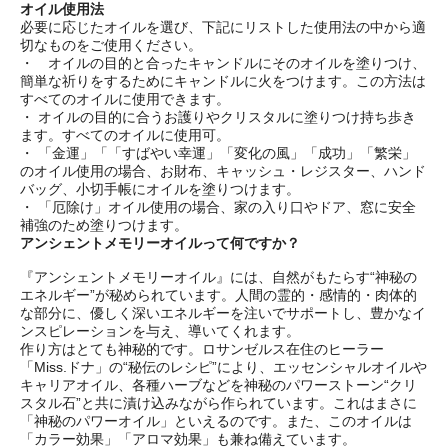
オイル使用法
必要に応じたオイルを選び、下記にリストした使用法の中から適
切なものをご使用ください。
・ オイルの目的と合ったキャンドルにそのオイルを塗りつけ、
簡単な祈りをするためにキャンドルに火をつけます。この方法は
すべてのオイルに使用できます。
・ オイルの目的に合うお護りやクリスタルに塗りつけ持ち歩き
ます。すべてのオイルに使用可。
・ 「金運」「「すばやい幸運」「変化の風」「成功」「繁栄」
のオイル使用の場合、お財布、キャッシュ・レジスター、ハンド
バッグ、小切手帳にオイルを塗りつけます。
・ 「厄除け」オイル使用の場合、家の入り口やドア、窓に安全
補強のため塗りつけます。
アンシェントメモリーオイルって何ですか？
『アンシェントメモリーオイル』には、自然がもたらす“神秘の
エネルギー”が秘められています。人間の霊的・感情的・肉体的
な部分に、優しく深いエネルギーを注いでサポートし、豊かなイ
ンスピレーションを与え、導いてくれます。
作り方はとても神秘的です。ロサンゼルス在住のヒーラー
「Miss.ドナ」の“秘伝のレシピ”により、エッセンシャルオイルや
キャリアオイル、各種ハーブなどを神秘のパワーストーン“クリ
スタル石”と共に漬け込みながら作られています。これはまさに
「神秘のパワーオイル」といえるのです。また、このオイルは
「カラー効果」「アロマ効果」も兼ね備えています。