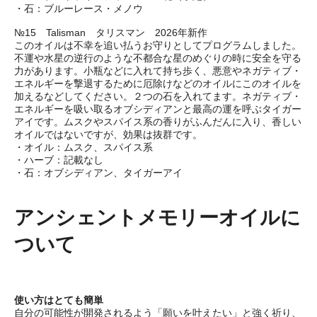
・石：ブルーレース・メノウ
№15 Talisman タリスマン 2026年新作
このオイルは不幸を追い払うお守りとしてプログラムしました。
不運や水星の逆行のような不都合な星のめぐりの時に安全を守る
力があります。小瓶などに入れて持ち歩く、悪意やネガティブ・
エネルギーを撃退するために厄除けなどのオイルにこのオイルを
加えるなどしてください。２つの石を入れてます。ネガティブ・
エネルギーを吸い取るオブシディアンと最高の運を呼ぶタイガー
アイです。ムスクやスパイス系の香りがふんだんに入り、香しい
オイルではないですが、効果は抜群です。
・オイル：ムスク、スパイス系
・ハーブ：記載なし
・石：オブシディアン、タイガーアイ
アンシェントメモリーオイルに
ついて
使い方はとても簡単
自分の可能性が開発されるよう「願いを叶えたい」と強く祈り、