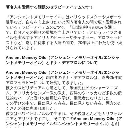
著名人も愛用する話題のセラピーアイテムです！
『アンシェントメモリーオイル』はハリウッドスターやスポーツ
選手など、自らを向上させたいと願う著名人の間で広く愛用され
ているテラピーアイテムの1つで、「自然の神々の恵みを通し
て、自分とその周りの環境を向上させていく」というライフスタ
イルを実践するアメリカのヒーラーやチャネラー、アロマセラピ
ストなど、癒しに従事する人達の間で、20年以上にわたり使い続
けられています。
Ancient Memory Oils（アンシェントメモリーオイル/エンシャ
ントメモリーオイル）とドナ・デアマロルについて
Ancient Memory Oils（アンシェントメモリーオイル/エンシャ
ントメモリーオイル）
創作者のドナ・デアマロルは、過去25年間
アロマセラピーについて研究してきました。
彼女のスピリチュアルな道として、米国先住民のシャーマニズ
ム、アフリカやヒンズー教の教え、西洋のウィッカなど多数の伝
統的なハーブと香りの使用法を学び、聖職者になりました。
その学びの中で、目に見える存在、目に見えない存在、両方のた
くさんの師に恵まれました。
彼女はハワイ州ホノルルで生まれ、その後ほとんどをカリフォル
ニアとアリゾナですごし、そこでこの
Ancient Memory Oils（ア
ンシェントメモリーオイル/エンシャントメモリーオイル）
を創