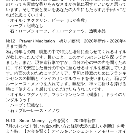
のとっても素敵な香りをみなさまがお気に召すといいなと思って
います。そして愛と笑いをあなたの人生にもたらすお手伝いにな
ればと思っています。
・オイル：ネクタリン、ピーチ（ほか多数）
・ハーブ：記載なし
・石：ローズクォーツ、イエロークォーツ、透明水晶
№12 Prayer / Meditation 祈り／瞑想 2026年新作 - 2026年4
月まで販売
私は何年もの間、瞑想の中で特別な場所に至らせてくれるオイル
が欲しかったんです。長いこと、このオイルのレシピを探ってき
ました。まだ、現在進行形ですが、自分の心の中の声を聞くため
に、平和で安定した自分の中心に至らせるオイルを模索していま
す。内面の力のためにマグノリア、平和と静寂のためにフランキ
ンセンスの樹脂とドライのサンダルウッドを使いました。石はブ
ルーレース・メノウを入れてます。瞑想や、神々に祈りを捧げる
時に「使える」と感じていただけたらうれしいです。
・オイル：マグノリア、フランキンセンス（樹脂）、ドライのサ
ンダルウッド
・ハーブ：記載なし
・石：ブルーレース・メノウ
№13 Smart Money お金を賢く 2026年新作
7月のレシピ〖賢いお金の使い方と経済状況の正しい判断〗を考
えた時、【お金を賢く】オイルをアンシェント・メモリー・オイ