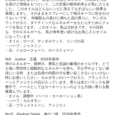
る喜びと情熱をもつという、この言葉の根本的考えが気に入りま
した。 このオイルはどんなレシピに加えてもすばらしい効果を
発揮しますし、そのままをスプレーにして毎日オーラに吹きかけ
てもいいです。 何種類もの喜びに満ちた花の香りに、サンダル
ウッドが入り、ダイナミックなエネルギーをもたらすためにクォ
ーツを加えてます。 このオイル、私は大好きです。その目的
も、そのエネルギーも。 私が来年使い続けるお気に入りオイル
になっています。
・オイル：ローズ、サンダルウッド、リンゴの花
・ハーブ：ジャスミン
・石：イエロークォーツ、ローズクォーツ
№9 Justice 正義 2026年新作
侍のエネルギー、精神力、勇気と忠誠の象徴のオイルです。とて
も強い男性性と能動的なエネルギーを持ち、不公平やよくない状
況にいる時、または自身の内面の力を奮い起こさないといけない
時にお使いください。カルダモンのハーブが入り、ブラッドスト
ーンとアメジストの石が入っています。香りは未だバランスを調
整中で、ベースとしてはカーネーションのような力強い香りを数
種選んでいます。
・オイル：調整中（ベース：カーネーション系）
・ハーブ：カルダモン
・石：ブラッドストーン、アメジスト
№10 Kindred Spirits 魂のご縁 2026年新作