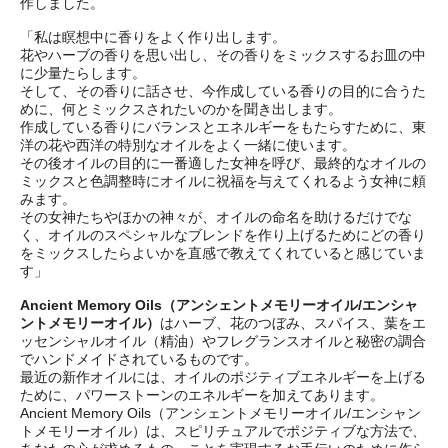
作しました。
「私は瞑想中に香りをよく作り出します。
花やハーブの香りを思い出し、その香りをミックスするお皿の中
に少量たらします。
そして、その香りに話させ、今作成している香りの目的に合うた
めに、何とミックスされたいのかを聞き出します。
作成している香りにバランスとエネルギーをもたらすために、東
洋の花や西洋の特別なオイルをよく一緒に使います。
その後オイルの目的に一番適した女神を呼び、最終的なオイルの
ミックスと色調整時にオイルに祝福を与えてくれるよう女神に頼
みます。
その女神たちやほかの神々が、オイルの命名を助けるだけでな
く、オイルのスペシャルなブレンドを作り上げるためにどの香り
をミックスしたらよいかを直感で教えてくれていると感じていま
す」
Ancient Memory Oils（アンシェントメモリーオイル/エンシャ
ントメモリーオイル）
はハーブ、花のつぼみ、スパイス、葉をエ
ッセンシャルオイル（精油）やフレグランスオイルと秘密の調合
でハンドメイドされているものです。
最近の新作オイルには、オイルのポジティブエネルギーを上げる
ために、パワーストーンのエネルギーを加えてあります。
Ancient Memory Oils（アンシェントメモリーオイル/エンシャン
トメモリーオイル）は、スピリチュアルでポジティブな方法で、