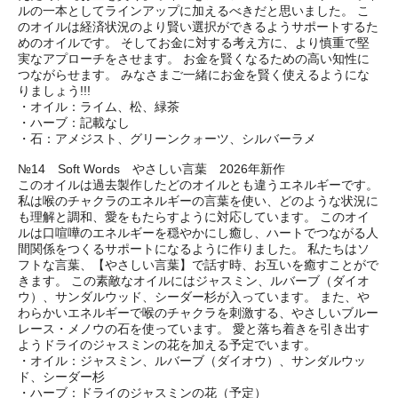
ルの一本としてラインアップに加えるべきだと思いました。 こ
のオイルは経済状況のより賢い選択ができるようサポートするた
めのオイルです。 そしてお金に対する考え方に、より慎重で堅
実なアプローチをさせます。 お金を賢くなるための高い知性に
つながらせます。 みなさまご一緒にお金を賢く使えるようにな
りましょう!!!
・オイル：ライム、松、緑茶
・ハーブ：記載なし
・石：アメジスト、グリーンクォーツ、シルバーラメ
№14 Soft Words やさしい言葉 2026年新作
このオイルは過去製作したどのオイルとも違うエネルギーです。
私は喉のチャクラのエネルギーの言葉を使い、どのような状況に
も理解と調和、愛をもたらすように対応しています。 このオイ
ルは口喧嘩のエネルギーを穏やかにし癒し、ハートでつながる人
間関係をつくるサポートになるように作りました。 私たちはソ
フトな言葉、【やさしい言葉】で話す時、お互いを癒すことがで
きます。 この素敵なオイルにはジャスミン、ルバーブ（ダイオ
ウ）、サンダルウッド、シーダー杉が入っています。 また、や
わらかいエネルギーで喉のチャクラを刺激する、やさしいブルー
レース・メノウの石を使っています。 愛と落ち着きを引き出す
ようドライのジャスミンの花を加える予定でいます。
・オイル：ジャスミン、ルバーブ（ダイオウ）、サンダルウッ
ド、シーダー杉
・ハーブ：ドライのジャスミンの花（予定）