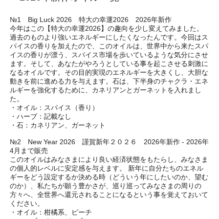
№1 Big Luck 2026 特大の幸運2026 2026年新作
今年はこの【特大の幸運2026】の趣向を少し変えてみました。
過去のものより強いエネルギーにしたくなったんです。今回はス
パイスの香りを加えたので、このオイルは、世界中から来たスパ
イスの香りが漂う、スパイス市場を歩いているような気分にさせ
ます。そして、あなたがやろうとしている事を起こさせる刺激に
なるオイルです。その目的実現のエネルギーを大きくし、大胆な
動きを前に進める力を与えます。石は、下半身のチャクラ・エネ
ルギーを強化するために、カネリアンとガーネットを入れまし
た。
・オイル：スパイス（香り）
・ハーブ：記載なし
・石：カネリアン、ガーネット
№2 New Year 2026 謹賀新年２０２６ 2026年新作 - 2026年
4月まで販売
このオイルはみなさまにより良い経済状態をもたらし、みなさま
の個人的レベルに安定感を与えます。 新年に自分たちのエネル
ギーをどう設定するか決める時（どういう年にしたいのか、望む
のか）、私たちが願う豊かさが、巡り巡ってみなさまの周りの
方々へ、全世界へ還元されることになるという事を覚えておいて
ください。
・オイル：柑橘系、ピーチ