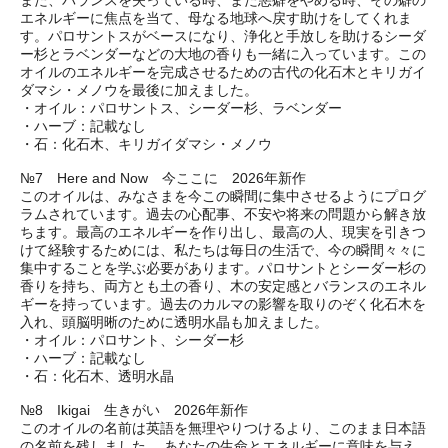
また、バランスを失っている時、また悪癖をやめる時、その癖の
エネルギーに焦点を当て、母なる地球へ戻す助けをしてくれま
す。パロサントスがベースになり、浄化と手放しを助けるシーダ
ー杉とラベンダーなどの大地の香りも一緒に入っています。この
オイルのエネルギーを完成させるための古代の化石木とキリガイ
ダマシ・メノウを最後に加えました。
・オイル：パロサントス、シーダー杉、ラベンダー
・ハーブ：記載なし
・石：化石木、キリガイダマシ・メノウ
№7 Here and Now 今ここに 2026年新作
このオイルは、みなさまを今この瞬間に集中させるようにプログ
ラムされています。過去の心配事、不安や将来の問題から解き放
ちます。最高のエネルギーを作り出し、最高の人、現実を引きつ
けて経験するためには、私たちは毎日の生活で、今の瞬間々々に
集中することを学ぶ必要があります。パロサントとシーダー杉の
香りを持ち、両方とも土の香り、木の安定感とバランスのエネル
ギーを持っています。過去のカルマの影響を取りのぞく化石木を
入れ、頭脳明晰のために透明水晶も加えました。
・オイル：パロサント、シーダー杉
・ハーブ：記載なし
・石：化石木、透明水晶
№8 Ikigai 生きがい 2026年新作
このオイルの名前は英語を無理やりつけるより、このまま日本語
の名前を残しました。 あなたの生命とエネルギーに意味を与え