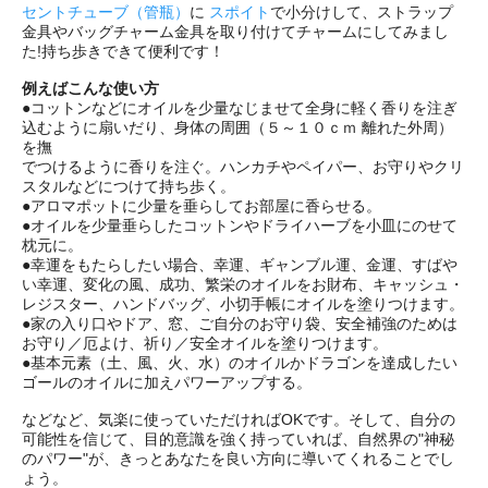
セントチューブ（管瓶）
に
スポイト
で小分けして、ストラップ
金具やバッグチャーム金具を取り付けてチャームにしてみまし
た!持ち歩きできて便利です！
例えばこんな使い方
●コットンなどにオイルを少量なじませて全身に軽く香りを注ぎ
込むように扇いだり、身体の周囲（５～１０ｃｍ 離れた外周）
を撫
でつけるように香りを注ぐ。ハンカチやペイパー、お守りやクリ
スタルなどにつけて持ち歩く。
●アロマポットに少量を垂らしてお部屋に香らせる。
●オイルを少量垂らしたコットンやドライハーブを小皿にのせて
枕元に。
●幸運をもたらしたい場合、幸運、ギャンブル運、金運、すばや
い幸運、変化の風、成功、繁栄のオイルをお財布、キャッシュ・
レジスター、ハンドバッグ、小切手帳にオイルを塗りつけます。
●家の入り口やドア、窓、ご自分のお守り袋、安全補強のためは
お守り／厄よけ、祈り／安全オイルを塗りつけます。
●基本元素（土、風、火、水）のオイルかドラゴンを達成したい
ゴールのオイルに加えパワーアップする。
などなど、気楽に使っていただければOKです。そして、自分の
可能性を信じて、目的意識を強く持っていれば、自然界の"神秘
のパワー"が、きっとあなたを良い方向に導いてくれることでし
ょう。