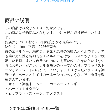
オプションの値段詳細
商品の説明
この商品は福袋リクエスト対象外です。
この商品は予約商品となります。ご注文後お取り寄せいたしま
す。
お届けまでに1週間～10日程度かかる見込みです。
№9 Justice 正義 2026年新作
侍のエネルギー、精神力、勇気と忠誠の象徴のオイルです。とて
も強い男性性と能動的なエネルギーを持ち、不公平やよくない状
況にいる時、または自身の内面の力を奮い起こさないといけない
時にお使いください。カルダモンのハーブが入り、ブラッドスト
ーンとアメジストの石が入っています。香りは未だバランスを調
整中で、ベースとしてはカーネーションのような力強い香りを数
種選んでいます。
・オイル：調整中（ベース：カーネーション系）
・ハーブ：カルダモン
・石：ブラッドストーン、アメジスト
2026年新作オイル一覧