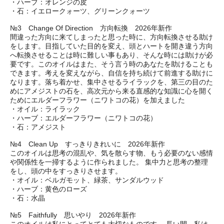
・ハーブ：オレンジの皮
・石：イエロークォーツ、グリーンクォーツ
№3 Change Of Direction 方向転換 2026年新作
間違った方向に来てしまったと思った時に、方向転換させる助け
をします。目指していた目的を変え、頭とハートを開き違う方向
へ転換させることは時に難しい事もあり、そんな時には助けが必
要です。このオイルはまた、そう言う時のあなたを助けることも
できます。考えを変えながら、自信を持ち続けて前進する助けに
なります。落ち着かせ、集中させるライラックを、第三の目のた
めにアメジストの石を、高次元から来る直感的な知識に心を開く
ためにエルダーフラワー（ニワトコの花）を加えました
・オイル：ライラック
・ハーブ：エルダーフラワー（ニワトコの花）
・石：アメジスト
№4 Clean Up すっきりきれいに 2026年新作
このオイルは思考の混乱や、気を散らす物、もう必要のない感情
や関係性を一掃するように作られました。 集中力と思考の整理
をし、頭の中をすっきりさせます。
・オイル：ベルガモット、緑茶、サンダルウッド
・ハーブ：黄色のローズ
・石：水晶
№5 Faithfully 思いやり 2026年新作