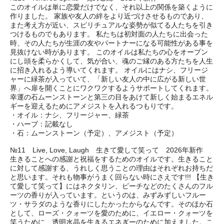
このオイルは単に恋愛だけでなく、それ以上の関係を築くように
作りました。 家族や友人の絆をより近づけさせるものであり、
また考え方が近い、スピリチュアルな姿勢が似てる人たちを引き
つけるものでもあります。 私たちは初対面の人たちに出会った
時、その人たちが生涯の友やパートナーになる可能性がある事を
見抜けない時があります。 このオイルは私たちの心をオープン
にし頭を柔らかくして、気が合い、魂のご縁のある方たちを人生
に招き入れるよう導いてくれます。 オイルにはナシ、フリージ
ャーに緑茶が入っていて、「新しい友人の中に広がる新しい世
界」へ扉を開くことにワクワクするようサポートしてくれます。
幸運の石ムーンストーンと第三の目をあけて新しく始まるエネル
ギーを迎えるためにアメジストを入れるつもりです。
・オイル：ナシ、フリージャー、緑茶
・ハーブ：記載なし
・石：ムーンストーン（予定）、アメジスト（予定）
№11 Live, Love, Laugh 生きて愛して笑って 2026年新作
生きることへの感謝と祝福をするためのオイルです。生きること
に対して感謝する、うれしく思うことの理由はそれぞれお持ちだ
と思います。それも物事がうまく回らない時にさえです!!! 【生き
て愛して笑って】にはネクタリン、ピーチなどのたくさんのフル
ーツの香りが入っています。というのは、みずみずしいフルー
ツ・サラダのような香りにしたかったからなんです。そのほか石
として、ローズ・クォーツを愛のために、イエロー・クォーツを
笑うために、透明水晶を生きるエネぎーのために加えました。こ