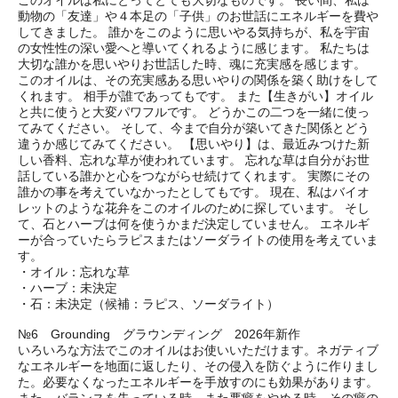
このオイルは私にとってとても大切なものです。 長い間、私は
動物の「友達」や４本足の「子供」のお世話にエネルギーを費や
してきました。 誰かをこのように思いやる気持ちが、私を宇宙
の女性性の深い愛へと導いてくれるように感じます。 私たちは
大切な誰かを思いやりお世話した時、魂に充実感を感じます。
このオイルは、その充実感ある思いやりの関係を築く助けをして
くれます。 相手が誰であってもです。 また【生きがい】オイル
と共に使うと大変パワフルです。 どうかこの二つを一緒に使っ
てみてください。 そして、今まで自分が築いてきた関係とどう
違うか感じてみてください。 【思いやり】は、最近みつけた新
しい香料、忘れな草が使われています。 忘れな草は自分がお世
話している誰かと心をつながらせ続けてくれます。 実際にその
誰かの事を考えていなかったとしてもです。 現在、私はバイオ
レットのような花弁をこのオイルのために探しています。 そし
て、石とハーブは何を使うかまだ決定していません。 エネルギ
ーが合っていたらラピスまたはソーダライトの使用を考えていま
す。
・オイル：忘れな草
・ハーブ：未決定
・石：未決定（候補：ラピス、ソーダライト）
№6 Grounding グラウンディング 2026年新作
いろいろな方法でこのオイルはお使いいただけます。ネガティブ
なエネルギーを地面に返したり、その侵入を防ぐように作りまし
た。必要なくなったエネルギーを手放すのにも効果があります。