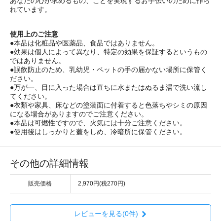
あなたの心が求めるもの、ことを実現するお手伝いのために作ら
れています。
使用上のご注意
●本品は化粧品や医薬品、食品ではありません。
●効果は個人によって異なり、特定の効果を保証するというもの
ではありません。
●誤飲防止のため、乳幼児・ペットの手の届かない場所に保管く
ださい。
●万が一、目に入った場合は直ちに水またはぬるま湯で洗い流し
てください。
●衣類や家具、床などの塗装面に付着すると色落ちやシミの原因
になる場合がありますのでご注意ください。
●本品は可燃性ですので、火気には十分ご注意ください。
●使用後はしっかりと蓋をしめ、冷暗所に保管ください。
その他の詳細情報
販売価格
2,970円(税270円)
レビューを見る(0件)