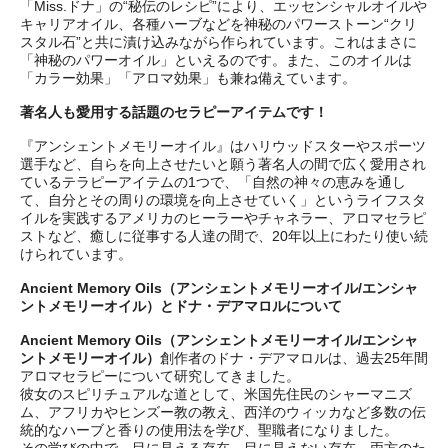
「Miss.ドナ」の“秘伝のレシピ”により、エッセンシャルオイルや
キャリアオイル、各種ハーブなどを神秘のパワーストーン“クリ
スタル石”と共に漬け込みながら作られています。これはまさに
「神秘のパワーオイル」といえるのです。また、このオイルは
「カラー効果」「アロマ効果」も兼ね備えています。
著名人も愛用する話題のセラピーアイテムです！
『アンシェントメモリーオイル』はハリウッドスターやスポーツ
選手など、自らを向上させたいと願う著名人の間で広く愛用され
ているテラピーアイテムの1つで、「自然の神々の恵みを通し
て、自分とその周りの環境を向上させていく」というライフスタ
イルを実践するアメリカのヒーラーやチャネラー、アロマセラピ
ストなど、癒しに従事する人達の間で、20年以上にわたり使い続
けられています。
Ancient Memory Oils（アンシェントメモリーオイル/エンシャ
ントメモリーオイル）とドナ・デアマロルについて
Ancient Memory Oils（アンシェントメモリーオイル/エンシャ
ントメモリーオイル）
創作者のドナ・デアマロルは、過去25年間
アロマセラピーについて研究してきました。
彼女のスピリチュアルな道として、米国先住民のシャーマニズ
ム、アフリカやヒンズー教の教え、西洋のウィッカなど多数の伝
統的なハーブと香りの使用法を学び、聖職者になりました。