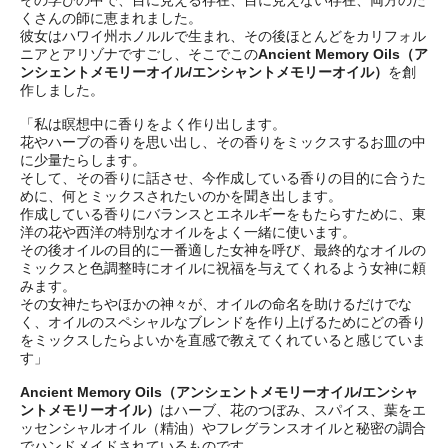
その学びの中で、目に見える存在、目に見えない存在、両方のた
くさんの師に恵まれました。
彼女はハワイ州ホノルルで生まれ、その後ほとんどをカリフォル
ニアとアリゾナですごし、そこでこの
Ancient Memory Oils（ア
ンシェントメモリーオイル/エンシャントメモリーオイル）
を創
作しました。
「私は瞑想中に香りをよく作り出します。
花やハーブの香りを思い出し、その香りをミックスするお皿の中
に少量たらします。
そして、その香りに話させ、今作成している香りの目的に合うた
めに、何とミックスされたいのかを聞き出します。
作成している香りにバランスとエネルギーをもたらすために、東
洋の花や西洋の特別なオイルをよく一緒に使います。
その後オイルの目的に一番適した女神を呼び、最終的なオイルの
ミックスと色調整時にオイルに祝福を与えてくれるよう女神に頼
みます。
その女神たちやほかの神々が、オイルの命名を助けるだけでな
く、オイルのスペシャルなブレンドを作り上げるためにどの香り
をミックスしたらよいかを直感で教えてくれていると感じていま
す」
Ancient Memory Oils（アンシェントメモリーオイル/エンシャ
ントメモリーオイル）
はハーブ、花のつぼみ、スパイス、葉をエ
ッセンシャルオイル（精油）やフレグランスオイルと秘密の調合
でハンドメイドされているものです。