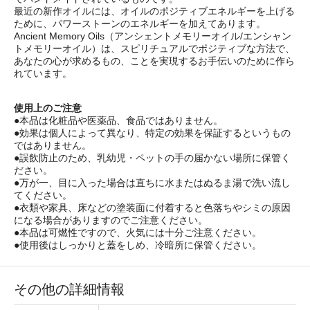
最近の新作オイルには、オイルのポジティブエネルギーを上げる
ために、パワーストーンのエネルギーを加えてあります。
Ancient Memory Oils（アンシェントメモリーオイル/エンシャン
トメモリーオイル）は、スピリチュアルでポジティブな方法で、
あなたの心が求めるもの、ことを実現するお手伝いのために作ら
れています。
使用上のご注意
●本品は化粧品や医薬品、食品ではありません。
●効果は個人によって異なり、特定の効果を保証するというもの
ではありません。
●誤飲防止のため、乳幼児・ペットの手の届かない場所に保管く
ださい。
●万が一、目に入った場合は直ちに水またはぬるま湯で洗い流し
てください。
●衣類や家具、床などの塗装面に付着すると色落ちやシミの原因
になる場合がありますのでご注意ください。
●本品は可燃性ですので、火気には十分ご注意ください。
●使用後はしっかりと蓋をしめ、冷暗所に保管ください。
その他の詳細情報