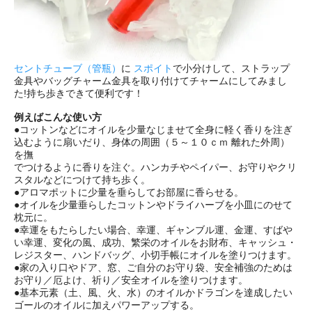
セントチューブ（管瓶）
に
スポイト
で小分けして、ストラップ
金具やバッグチャーム金具を取り付けてチャームにしてみまし
た!持ち歩きできて便利です！
例えばこんな使い方
●コットンなどにオイルを少量なじませて全身に軽く香りを注ぎ
込むように扇いだり、身体の周囲（５～１０ｃｍ 離れた外周）
を撫
でつけるように香りを注ぐ。ハンカチやペイパー、お守りやクリ
スタルなどにつけて持ち歩く。
●アロマポットに少量を垂らしてお部屋に香らせる。
●オイルを少量垂らしたコットンやドライハーブを小皿にのせて
枕元に。
●幸運をもたらしたい場合、幸運、ギャンブル運、金運、すばや
い幸運、変化の風、成功、繁栄のオイルをお財布、キャッシュ・
レジスター、ハンドバッグ、小切手帳にオイルを塗りつけます。
●家の入り口やドア、窓、ご自分のお守り袋、安全補強のためは
お守り／厄よけ、祈り／安全オイルを塗りつけます。
●基本元素（土、風、火、水）のオイルかドラゴンを達成したい
ゴールのオイルに加えパワーアップする。