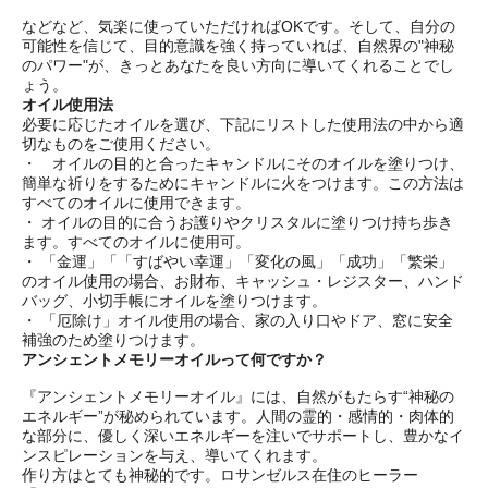
などなど、気楽に使っていただければOKです。そして、自分の
可能性を信じて、目的意識を強く持っていれば、自然界の"神秘
のパワー"が、きっとあなたを良い方向に導いてくれることでし
ょう。
オイル使用法
必要に応じたオイルを選び、下記にリストした使用法の中から適
切なものをご使用ください。
・ オイルの目的と合ったキャンドルにそのオイルを塗りつけ、
簡単な祈りをするためにキャンドルに火をつけます。この方法は
すべてのオイルに使用できます。
・ オイルの目的に合うお護りやクリスタルに塗りつけ持ち歩き
ます。すべてのオイルに使用可。
・ 「金運」「「すばやい幸運」「変化の風」「成功」「繁栄」
のオイル使用の場合、お財布、キャッシュ・レジスター、ハンド
バッグ、小切手帳にオイルを塗りつけます。
・ 「厄除け」オイル使用の場合、家の入り口やドア、窓に安全
補強のため塗りつけます。
アンシェントメモリーオイルって何ですか？
『アンシェントメモリーオイル』には、自然がもたらす“神秘の
エネルギー”が秘められています。人間の霊的・感情的・肉体的
な部分に、優しく深いエネルギーを注いでサポートし、豊かなイ
ンスピレーションを与え、導いてくれます。
作り方はとても神秘的です。ロサンゼルス在住のヒーラー