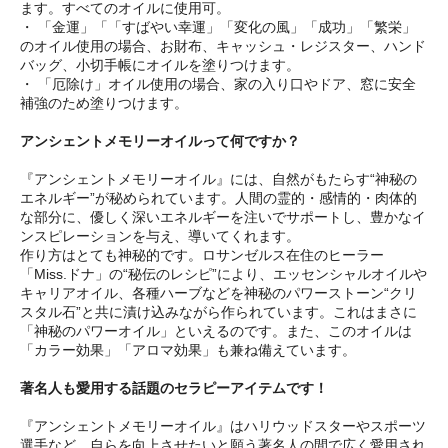
ます。すべてのオイルに使用可。
・ 「金運」「「すばやい幸運」「変化の風」「成功」「繁栄」
のオイル使用の場合、お財布、キャッシュ・レジスター、ハンド
バッグ、小切手帳にオイルを塗りつけます。
・ 「厄除け」オイル使用の場合、家の入り口やドア、窓に安全
補強のため塗りつけます。
アンシェントメモリーオイルって何ですか？
『アンシェントメモリーオイル』には、自然がもたらす“神秘の
エネルギー”が秘められています。人間の霊的・感情的・肉体的
な部分に、優しく深いエネルギーを注いでサポートし、豊かなイ
ンスピレーションを与え、導いてくれます。
作り方はとても神秘的です。ロサンゼルス在住のヒーラー
「Miss.ドナ」の“秘伝のレシピ”により、エッセンシャルオイルや
キャリアオイル、各種ハーブなどを神秘のパワーストーン“クリ
スタル石”と共に漬け込みながら作られています。これはまさに
「神秘のパワーオイル」といえるのです。また、このオイルは
「カラー効果」「アロマ効果」も兼ね備えています。
著名人も愛用する話題のセラピーアイテムです！
『アンシェントメモリーオイル』はハリウッドスターやスポーツ
選手など、自らを向上させたいと願う著名人の間で広く愛用され