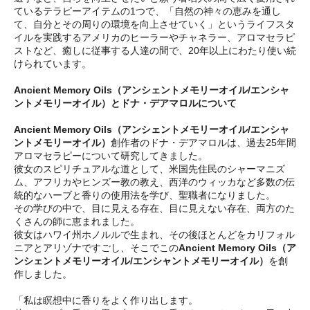
ているテラピーアイテムの1つで、「自然の神々の恵みを通し
て、自分とその周りの環境を向上させていく」というライフスタ
イルを実践するアメリカのヒーラーやチャネラー、アロマセラピ
ストなど、癒しに従事する人達の間で、20年以上にわたり使い続
けられています。
Ancient Memory Oils（アンシェントメモリーオイル/エンシャ
ントメモリーオイル）とドナ・デアマロルについて
Ancient Memory Oils（アンシェントメモリーオイル/エンシャ
ントメモリーオイル）
創作者のドナ・デアマロルは、過去25年間
アロマセラピーについて研究してきました。
彼女のスピリチュアルな道として、米国先住民のシャーマニズ
ム、アフリカやヒンズー教の教え、西洋のウィッカなど多数の伝
統的なハーブと香りの使用法を学び、聖職者になりました。
その学びの中で、目に見える存在、目に見えない存在、両方のた
くさんの師に恵まれました。
彼女はハワイ州ホノルルで生まれ、その後ほとんどをカリフォル
ニアとアリゾナですごし、そこでこの
Ancient Memory Oils（ア
ンシェントメモリーオイル/エンシャントメモリーオイル）
を創
作しました。
「私は瞑想中に香りをよく作り出します。