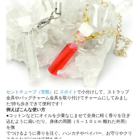
セントチューブ（管瓶）
に
スポイト
で小分けして、ストラップ
金具やバッグチャーム金具を取り付けてチャームにしてみまし
た!持ち歩きできて便利です！
例えばこんな使い方
●コットンなどにオイルを少量なじませて全身に軽く香りを注ぎ
込むように扇いだり、身体の周囲（５～１０ｃｍ 離れた外周）
を撫
でつけるように香りを注ぐ。ハンカチやペイパー、お守りやクリ