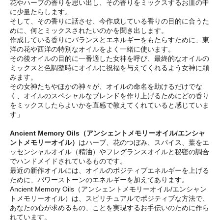
花やハーブの香りを思い出し、その香りをミックスするお皿の中
に少量たらします。
そして、その香りに話させ、今作成している香りの目的に合うた
めに、何とミックスされたいのかを聞き出します。
作成している香りにバランスとエネルギーをもたらすために、東
洋の花や西洋の特別なオイルをよく一緒に使います。
その後オイルの目的に一番適した女神を呼び、最終的なオイルの
ミックスと色調整時にオイルに祝福を与えてくれるよう女神に頼
みます。
その女神たちやほかの神々が、オイルの命名を助けるだけでな
く、オイルのスペシャルなブレンドを作り上げるためにどの香り
をミックスしたらよいかを直感で教えてくれていると感じていま
す」
Ancient Memory Oils（アンシェントメモリーオイル/エンシャ
ントメモリーオイル）
はハーブ、花のつぼみ、スパイス、葉をエ
ッセンシャルオイル（精油）やフレグランスオイルと秘密の調合
でハンドメイドされているものです。
最近の新作オイルには、オイルのポジティブエネルギーを上げる
ために、パワーストーンのエネルギーを加えてあります。
Ancient Memory Oils（アンシェントメモリーオイル/エンシャン
トメモリーオイル）は、スピリチュアルでポジティブな方法で、
あなたの心が求めるもの、ことを実現するお手伝いのために作ら
れています。