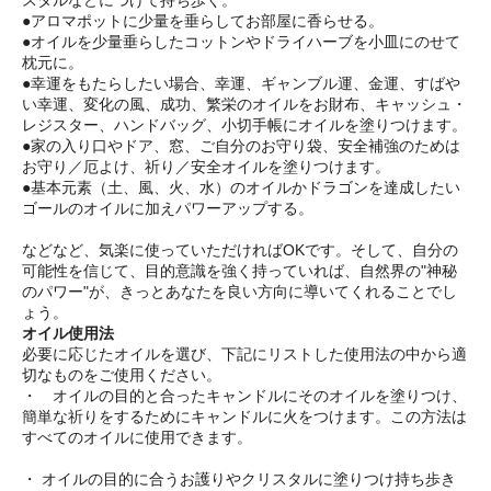
スタルなどにつけて持ち歩く。
●アロマポットに少量を垂らしてお部屋に香らせる。
●オイルを少量垂らしたコットンやドライハーブを小皿にのせて
枕元に。
●幸運をもたらしたい場合、幸運、ギャンブル運、金運、すばや
い幸運、変化の風、成功、繁栄のオイルをお財布、キャッシュ・
レジスター、ハンドバッグ、小切手帳にオイルを塗りつけます。
●家の入り口やドア、窓、ご自分のお守り袋、安全補強のためは
お守り／厄よけ、祈り／安全オイルを塗りつけます。
●基本元素（土、風、火、水）のオイルかドラゴンを達成したい
ゴールのオイルに加えパワーアップする。
などなど、気楽に使っていただければOKです。そして、自分の
可能性を信じて、目的意識を強く持っていれば、自然界の"神秘
のパワー"が、きっとあなたを良い方向に導いてくれることでし
ょう。
オイル使用法
必要に応じたオイルを選び、下記にリストした使用法の中から適
切なものをご使用ください。
・ オイルの目的と合ったキャンドルにそのオイルを塗りつけ、
簡単な祈りをするためにキャンドルに火をつけます。この方法は
すべてのオイルに使用できます。
・ オイルの目的に合うお護りやクリスタルに塗りつけ持ち歩き