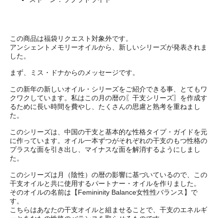
この商品は福袋リクエスト対象外です。
アンシェントメモリーオイルから、新しいシリーズが発表されま
した。
まず、ミス・ドナからのメッセージです。
この新年の新しいオイル・シリーズをご紹介できる事、とてもワ
クワクしています。私はこの月の暦の〖干支シリーズ〗を作成す
るために長い時間を費やし、たくさんの思慮と熟考を重ねまし
た。
このシリーズは、中国の干支と基本的な性格タイプ・ガイドを元
に作っています。オイル一本ずつがそれぞれの干支のもつ性格の
プラスな面を引き出し、マイナスな面を解消するようにしまし
た。
このシリーズは月（陰性）の暦の影響に基づいているので、この
干支オイルと共に使用するパートナー・オイルを作りました。
そのオイルの名前は【Femininity Balance女性性バランス】で
す。
こちらはあなたの干支オイルと組ませることで、干支のエネルギ