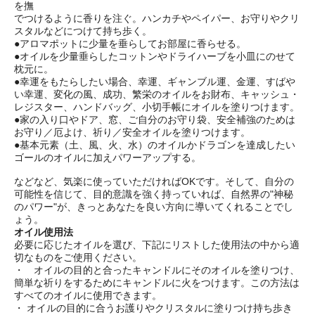
を撫
でつけるように香りを注ぐ。ハンカチやペイパー、お守りやクリ
スタルなどにつけて持ち歩く。
●アロマポットに少量を垂らしてお部屋に香らせる。
●オイルを少量垂らしたコットンやドライハーブを小皿にのせて
枕元に。
●幸運をもたらしたい場合、幸運、ギャンブル運、金運、すばや
い幸運、変化の風、成功、繁栄のオイルをお財布、キャッシュ・
レジスター、ハンドバッグ、小切手帳にオイルを塗りつけます。
●家の入り口やドア、窓、ご自分のお守り袋、安全補強のためは
お守り／厄よけ、祈り／安全オイルを塗りつけます。
●基本元素（土、風、火、水）のオイルかドラゴンを達成したい
ゴールのオイルに加えパワーアップする。
などなど、気楽に使っていただければOKです。そして、自分の
可能性を信じて、目的意識を強く持っていれば、自然界の"神秘
のパワー"が、きっとあなたを良い方向に導いてくれることでし
ょう。
オイル使用法
必要に応じたオイルを選び、下記にリストした使用法の中から適
切なものをご使用ください。
・ オイルの目的と合ったキャンドルにそのオイルを塗りつけ、
簡単な祈りをするためにキャンドルに火をつけます。この方法は
すべてのオイルに使用できます。
・ オイルの目的に合うお護りやクリスタルに塗りつけ持ち歩き