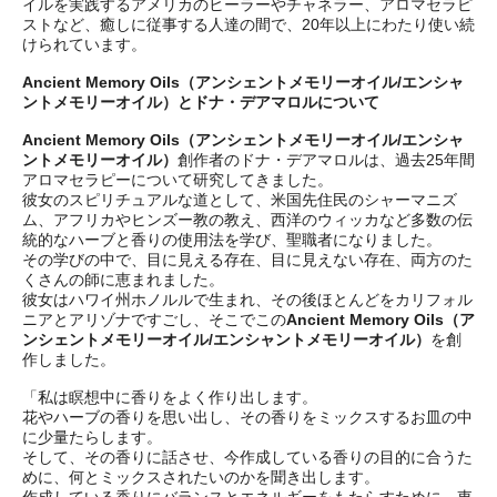
イルを実践するアメリカのヒーラーやチャネラー、アロマセラピ
ストなど、癒しに従事する人達の間で、20年以上にわたり使い続
けられています。
Ancient Memory Oils（アンシェントメモリーオイル/エンシャ
ントメモリーオイル）とドナ・デアマロルについて
Ancient Memory Oils（アンシェントメモリーオイル/エンシャ
ントメモリーオイル）
創作者のドナ・デアマロルは、過去25年間
アロマセラピーについて研究してきました。
彼女のスピリチュアルな道として、米国先住民のシャーマニズ
ム、アフリカやヒンズー教の教え、西洋のウィッカなど多数の伝
統的なハーブと香りの使用法を学び、聖職者になりました。
その学びの中で、目に見える存在、目に見えない存在、両方のた
くさんの師に恵まれました。
彼女はハワイ州ホノルルで生まれ、その後ほとんどをカリフォル
ニアとアリゾナですごし、そこでこの
Ancient Memory Oils（ア
ンシェントメモリーオイル/エンシャントメモリーオイル）
を創
作しました。
「私は瞑想中に香りをよく作り出します。
花やハーブの香りを思い出し、その香りをミックスするお皿の中
に少量たらします。
そして、その香りに話させ、今作成している香りの目的に合うた
めに、何とミックスされたいのかを聞き出します。
作成している香りにバランスとエネルギーをもたらすために、東