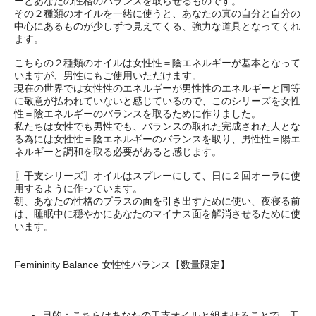
ーとあなたの性格のバランスを取らせるものです。
その２種類のオイルを一緒に使うと、あなたの真の自分と自分の
中心にあるものが少しずつ見えてくる、強力な道具となってくれ
ます。
こちらの２種類のオイルは女性性＝陰エネルギーが基本となって
いますが、男性にもご使用いただけます。
現在の世界では女性性のエネルギーが男性性のエネルギーと同等
に敬意が払われていないと感じているので、このシリーズを女性
性＝陰エネルギーのバランスを取るために作りました。
私たちは女性でも男性でも、バランスの取れた完成された人とな
る為には女性性＝陰エネルギーのバランスを取り、男性性＝陽エ
ネルギーと調和を取る必要があると感じます。
〖干支シリーズ〗オイルはスプレーにして、日に２回オーラに使
用するように作っています。
朝、あなたの性格のプラスの面を引き出すために使い、夜寝る前
は、睡眠中に穏やかにあなたのマイナス面を解消させるために使
います。
Femininity Balance 女性性バランス【数量限定】
目的：こちらはあなたの干支オイルと組ませることで、干