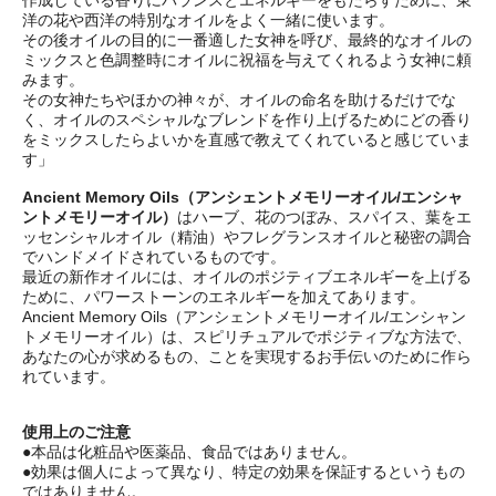
洋の花や西洋の特別なオイルをよく一緒に使います。
その後オイルの目的に一番適した女神を呼び、最終的なオイルの
ミックスと色調整時にオイルに祝福を与えてくれるよう女神に頼
みます。
その女神たちやほかの神々が、オイルの命名を助けるだけでな
く、オイルのスペシャルなブレンドを作り上げるためにどの香り
をミックスしたらよいかを直感で教えてくれていると感じていま
す」
Ancient Memory Oils（アンシェントメモリーオイル/エンシャ
ントメモリーオイル）
はハーブ、花のつぼみ、スパイス、葉をエ
ッセンシャルオイル（精油）やフレグランスオイルと秘密の調合
でハンドメイドされているものです。
最近の新作オイルには、オイルのポジティブエネルギーを上げる
ために、パワーストーンのエネルギーを加えてあります。
Ancient Memory Oils（アンシェントメモリーオイル/エンシャン
トメモリーオイル）は、スピリチュアルでポジティブな方法で、
あなたの心が求めるもの、ことを実現するお手伝いのために作ら
れています。
使用上のご注意
●本品は化粧品や医薬品、食品ではありません。
●効果は個人によって異なり、特定の効果を保証するというもの
ではありません。