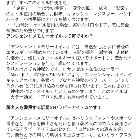
ます。すべてのオイルに使用可。
・ 「金運」「「すばやい幸運」「変化の風」「成功」「繁栄」
のオイル使用の場合、お財布、キャッシュ・レジスター、ハンド
バッグ、小切手帳にオイルを塗りつけます。
・ 「厄除け」オイル使用の場合、家の入り口やドア、窓に安全
補強のため塗りつけます。
アンシェントメモリーオイルって何ですか？
『アンシェントメモリーオイル』には、自然がもたらす“神秘の
エネルギー”が秘められています。人間の霊的・感情的・肉体的
な部分に、優しく深いエネルギーを注いでサポートし、豊かなイ
ンスピレーションを与え、導いてくれます。
作り方はとても神秘的です。ロサンゼルス在住のヒーラー
「Miss.ドナ」の“秘伝のレシピ”により、エッセンシャルオイルや
キャリアオイル、各種ハーブなどを神秘のパワーストーン“クリ
スタル石”と共に漬け込みながら作られています。これはまさに
「神秘のパワーオイル」といえるのです。また、このオイルは
「カラー効果」「アロマ効果」も兼ね備えています。
著名人も愛用する話題のセラピーアイテムです！
『アンシェントメモリーオイル』はハリウッドスターやスポーツ
選手など、自らを向上させたいと願う著名人の間で広く愛用され
ているテラピーアイテムの1つで、「自然の神々の恵みを通し
て、自分とその周りの環境を向上させていく」というライフスタ