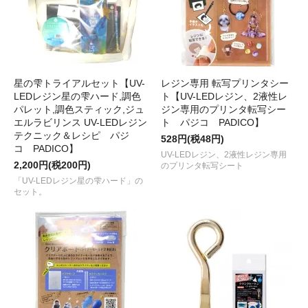
星の雫トライアルセット【UV-
レジン専用 転写プリンタシー
LEDレジン星の雫ハード,調色
ト【UV-LEDレジン、2液性レ
パレット,調色スティック,ジュ
ジン専用のプリンタ転写シー
エルラビリンス UV-LEDレジン
ト パジコ PADICO】
テクニック＆レシピ パジ
528円(税48円)
コ PADICO】
UV-LEDレジン、2液性レジン専用
2,200円(税200円)
のプリンタ転写シート
「UV-LEDレジン星の雫ハード」の
セット。