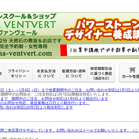
27日（土）～1月4日（日）まで休業期間中のご注文、お問い合わせ対応は1月5日よ
月6日 休業期間中のお問合せ、ご注文対応は5月7日以降順次対応いたします。
5日まで 期間中のご注文、お問合せ対応は1月6日より順次行います
中のお問合せ対応、発送業務は22日より順次行います。
問い合わせ対応は9月2日より順次対応します
の間ご来店受付を中止しています。お問い合わせはメールでお願いいたします。（こ
お問い合わせください●