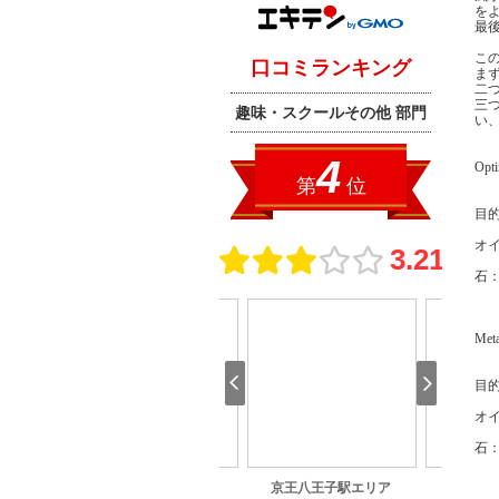
を
最
こ
ま
二
三
い
Op
目
オ
石
Met
目
オ
石