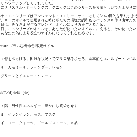
よりパワーアップしてくれました。
後にクリスタル・ヒーリングのテクニックはこのシリーズを素晴らしいでき上がりに
のオイル・シリーズはアンシェント・メモリー・オイルとして3つの目的を果たすよ
ず、単一のオイルで使用された時に私たちの環境に調和あるバランスを作り出すため
つ目は、みなさまが作るブレンド・オイルにより力を与えるため。
つ目、このシリーズのオイルを、あなたが使いたいオイルに加えると、その使いたい
、あなたの為により役立つオイルになってくれるためです。
timistic プラス思考 特別限定オイル
的：鬱を和らげる。困難な状況下でプラス思考させる。基本的なエネルギー・レベル
イル：カモミール、ラベンダー、レモン
：グリーンとイエロー・クォーツ
al (Gold) 金属（金）
的：陽、男性性エネルギー、豊かにし繁栄させる
イル：イランイラン、モス、マスク
：イエロー・クォーツ、ゴールドストーン、水晶