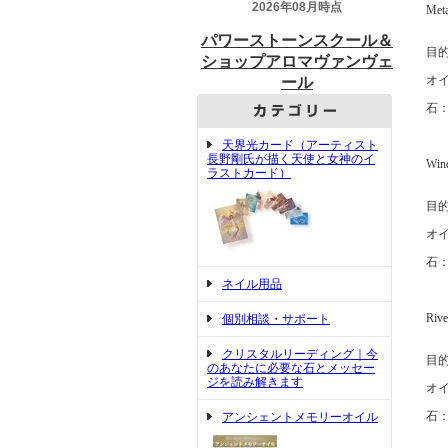
Met
目
オ
石
天界光カード（アーティスト
長野剛氏が描く天使と女神のイ
Wi
ラストカード）
目
オ
石
ネイル用品
Ri
個別相談・サポート
クリスタルリーディング｜今
目
のあなたに必要な石とメッセー
ジを読み解きます
オ
石
アンシェントメモリーオイル