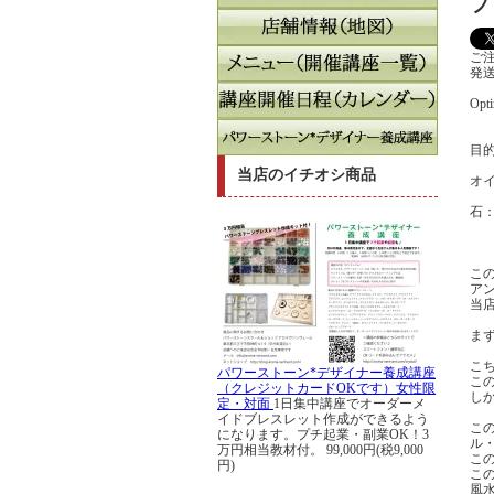
プ
ご
発
Op
目
当店のイチオシ商品
オ
石
こ
ア
当
ま
こ
パワーストーン*デザイナー養成講座
こ
（クレジットカードOKです）女性限
し
定・対面
1日集中講座でオーダーメ
イドブレスレット作成ができるよう
こ
になります。プチ起業・副業OK！3
ル
万円相当教材付。
99,000円(税9,000
こ
円)
こ
風