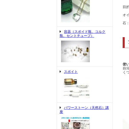
目
オ
石
容器（スポイド瓶、コルク
瓶、セントチューブ）
使
自
スポイト
く
パワーストーン（天然石）講
座