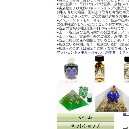
●時短営業中 平日12時～16時営業。店舗
●実店舗および複数のネットショップで販売し
お取り寄せの場合、国内より取寄せ可能な商品
く場合がございます。ご注文後に詳細をお知
●アンシェントメモリーオイルは、当店の在庫
に在庫確認をしていただくことをおすすめい
●当店の営業時間は原則平日10時～16時です。
●土日・祝日及び営業時間外の発送作業、メー
●土日・祝日、営業時間外のご注文、お問い合
●当店は終日講座を開催していることがあり、
●店舗にいる時間が短く、店舗にいる間は講座
●店舗へのご来店は完全予約制・女性専用とな
アンシェントメモリーオイル 創作者 ミス
ホ