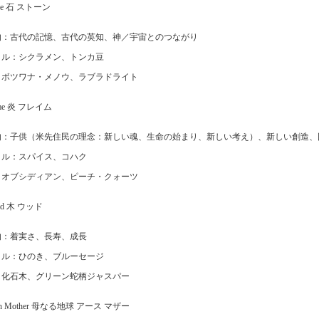
one 石 ストーン
的：古代の記憶、古代の英知、神／宇宙とのつながり
イル：シクラメン、トンカ豆
：ボツワナ・メノウ、ラブラドライト
ame 炎 フレイム
的：子供（米先住民の理念：新しい魂、生命の始まり、新しい考え）、新しい創造、
イル：スパイス、コハク
：オブシディアン、ピーチ・クォーツ
od 木 ウッド
的：着実さ、長寿、成長
イル：ひのき、ブルーセージ
：化石木、グリーン蛇柄ジャスパー
rth Mother 母なる地球 アース マザー