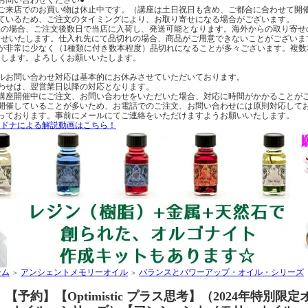
へのご来店でのお買い物は休止中です。（講座は土日祝日も含め、ご都合に合わせて開
ているため、ご注文のタイミングにより、お取り寄せになる場合がございます。
の場合、ご注文後数日で当店に入荷し、発送可能となります。海外からの取り寄せ
らせいたします。仕入れ先にて品切れの場合、商品がご用意できないことがございま
が非常に少なく（1種類に付き数本程度）品切れになることが多々ございます。複
たします。よろしくお願いいたします。
ルお問い合わせ対応は基本的にお休みさせていただいております。
わせは、翌営業日以降の対応となります。
講座開催中にご注文、お問い合わせをいただいた場合、対応に時間がかかることが
開催していることが多いため、お電話でのご注文、お問い合わせには原則対応して
っております。事前にメールにてご連絡をいただけますようお願いいたします。
・ドナによる解説動画はこちら！
ーム
アンシェントメモリーオイル
バランスとパワーアップ・オイル・シリーズ
＞
＞
【予約】【Optimistic プラス思考】（2024年特