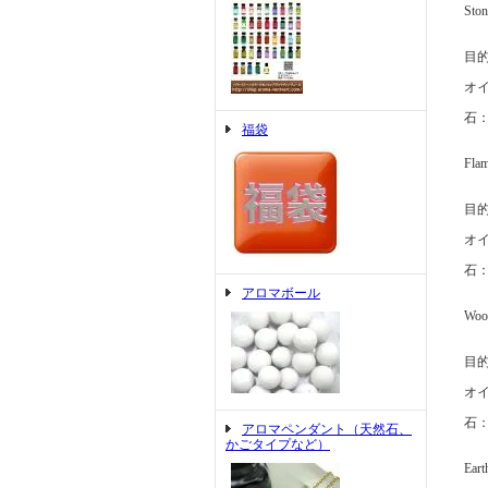
St
目
オ
石
福袋
Fl
目
オ
石
アロマボール
Wo
目
オ
石
アロマペンダント（天然石、
かごタイプなど）
Ea