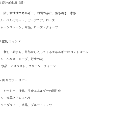
al (Silver)金属（銀）
的：陰、女性性エネルギー、内面の存在、落ち着き、家族
イル：ベルガモット、ガーデニア、ローズ
：ムーンストーン、水晶、ローズ・クォーツ
nd 空気 ウィンド
的：新しい始まり、外部から入ってくるエネルギーのコントロール
イル：ヘリオトロープ、野生の花
： 水晶、アメジスト、グリーン・クォーツ
ver 川 リヴァー リバー
的：やさしさ、浄化、生命エネルギーの活性化
イル：海草とアロエベラ
：ソーダライト、水晶、ブルー・メノウ