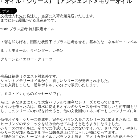
・オイル・シリーズ）【アンシェントメモリーオイル 
注文後仕入れ先に発注し、当店に入荷次第発送いたします。
送までに1~2週間かかる見込みです。
timistic プラス思考 特別限定オイル
的：鬱を和らげる。困難な状況下でプラス思考させる。基本的なエネルギー・レベル
イル：カモミール、ラベンダー、レモン
：グリーンとイエロー・クォーツ
の商品は福袋リクエスト対象外です。
ンシェントメモリーオイルから、新しいシリーズが発表されました。
店にも入荷しました！通常ボトル、小分けで販売いたします。
ず、ミス・ドナからのメッセージです。
ちらは、みなさまにとって大変パワフルで便利なシリーズとなっています。
のオイルを作ったのは、風水に使えるオイルのシリーズを作って欲しいと何年間もリ
かし、このシリーズの作成を始めると、他の文化圏のエネルギーもこのシリーズに加
の新作オイル・シリーズ作成中、完全なバランスをこのシリーズに加えるために、風
・ヒーリングのテクニックを組み合わせてみようと思うようになりました。
のシリーズのオイルは、今までに作成したことのないオイルで、さりげなく、やさし
のシリーズが加えるエネルギーは想像以上にすばらしい物になってます。
水の理念はこのシリーズのオイルにバランスを与え、アメリカ先住民の自然のテクニ