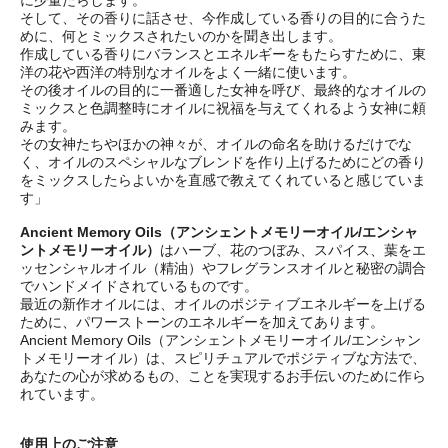
に少量たらします。
そして、その香りに話させ、今作成している香りの目的に合うた
めに、何とミックスされたいのかを聞き出します。
作成している香りにバランスとエネルギーをもたらすために、東
洋の花や西洋の特別なオイルをよく一緒に使います。
その後オイルの目的に一番適した女神を呼び、最終的なオイルの
ミックスと色調整時にオイルに祝福を与えてくれるよう女神に頼
みます。
その女神たちやほかの神々が、オイルの命名を助けるだけでな
く、オイルのスペシャルなブレンドを作り上げるためにどの香り
をミックスしたらよいかを直感で教えてくれていると感じていま
す」
Ancient Memory Oils（アンシェントメモリーオイル/エンシャ
ントメモリーオイル）
はハーブ、花のつぼみ、スパイス、葉をエ
ッセンシャルオイル（精油）やフレグランスオイルと秘密の調合
でハンドメイドされているものです。
最近の新作オイルには、オイルのポジティブエネルギーを上げる
ために、パワーストーンのエネルギーを加えてあります。
Ancient Memory Oils（アンシェントメモリーオイル/エンシャン
トメモリーオイル）は、スピリチュアルでポジティブな方法で、
あなたの心が求めるもの、ことを実現するお手伝いのために作ら
れています。
使用上のご注意