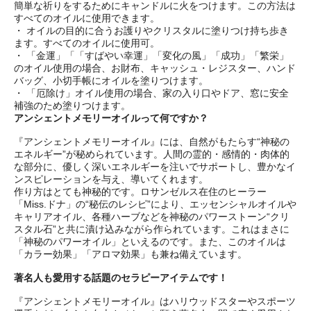
簡単な祈りをするためにキャンドルに火をつけます。この方法は
すべてのオイルに使用できます。
・ オイルの目的に合うお護りやクリスタルに塗りつけ持ち歩き
ます。すべてのオイルに使用可。
・ 「金運」「「すばやい幸運」「変化の風」「成功」「繁栄」
のオイル使用の場合、お財布、キャッシュ・レジスター、ハンド
バッグ、小切手帳にオイルを塗りつけます。
・ 「厄除け」オイル使用の場合、家の入り口やドア、窓に安全
補強のため塗りつけます。
アンシェントメモリーオイルって何ですか？
『アンシェントメモリーオイル』には、自然がもたらす“神秘の
エネルギー”が秘められています。人間の霊的・感情的・肉体的
な部分に、優しく深いエネルギーを注いでサポートし、豊かなイ
ンスピレーションを与え、導いてくれます。
作り方はとても神秘的です。ロサンゼルス在住のヒーラー
「Miss.ドナ」の“秘伝のレシピ”により、エッセンシャルオイルや
キャリアオイル、各種ハーブなどを神秘のパワーストーン“クリ
スタル石”と共に漬け込みながら作られています。これはまさに
「神秘のパワーオイル」といえるのです。また、このオイルは
「カラー効果」「アロマ効果」も兼ね備えています。
著名人も愛用する話題のセラピーアイテムです！
『アンシェントメモリーオイル』はハリウッドスターやスポーツ