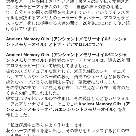
選手など、自らを向上させたいと願う著名人の間で広く愛用され
ているテラピーアイテムの1つで、「自然の神々の恵みを通し
て、自分とその周りの環境を向上させていく」というライフスタ
イルを実践するアメリカのヒーラーやチャネラー、アロマセラピ
ストなど、癒しに従事する人達の間で、20年以上にわたり使い続
けられています。
Ancient Memory Oils（アンシェントメモリーオイル/エンシャ
ントメモリーオイル）とドナ・デアマロルについて
Ancient Memory Oils（アンシェントメモリーオイル/エンシャ
ントメモリーオイル）
創作者のドナ・デアマロルは、過去25年間
アロマセラピーについて研究してきました。
彼女のスピリチュアルな道として、米国先住民のシャーマニズ
ム、アフリカやヒンズー教の教え、西洋のウィッカなど多数の伝
統的なハーブと香りの使用法を学び、聖職者になりました。
その学びの中で、目に見える存在、目に見えない存在、両方のた
くさんの師に恵まれました。
彼女はハワイ州ホノルルで生まれ、その後ほとんどをカリフォル
ニアとアリゾナですごし、そこでこの
Ancient Memory Oils（ア
ンシェントメモリーオイル/エンシャントメモリーオイル）
を創
作しました。
「私は瞑想中に香りをよく作り出します。
花やハーブの香りを思い出し、その香りをミックスするお皿の中