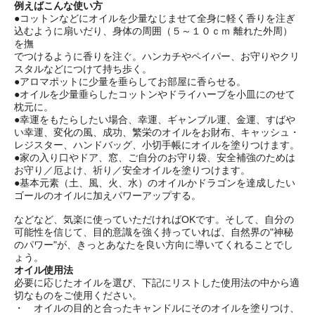
例えばこんな使い方
●コットンなどにオイルを少量なじませて全身に軽く香りを注ぎ
込むように扇いだり、身体の周囲（５～１０ｃｍ 離れた外周）
を撫
でつけるように香りを注ぐ。ハンカチやペイパー、お守りやクリ
スタルなどにつけて持ち歩く。
●アロマポットに少量を垂らしてお部屋に香らせる。
●オイルを少量垂らしたコットンやドライハーブを小皿にのせて
枕元に。
●幸運をもたらしたい場合、幸運、ギャンブル運、金運、すばや
い幸運、変化の風、成功、繁栄のオイルをお財布、キャッシュ・
レジスター、ハンドバッグ、小切手帳にオイルを塗りつけます。
●家の入り口やドア、窓、ご自分のお守り袋、安全補強のためは
お守り／厄よけ、祈り／安全オイルを塗りつけます。
●基本元素（土、風、火、水）のオイルかドラゴンを達成したい
ゴールのオイルに加えパワーアップする。
などなど、気楽に使っていただければOKです。そして、自分の
可能性を信じて、目的意識を強く持っていれば、自然界の"神秘
のパワー"が、きっとあなたを良い方向に導いてくれることでし
ょう。
オイル使用法
必要に応じたオイルを選び、下記にリストした使用法の中から適
切なものをご使用ください。
・ オイルの目的と合ったキャンドルにそのオイルを塗りつけ、