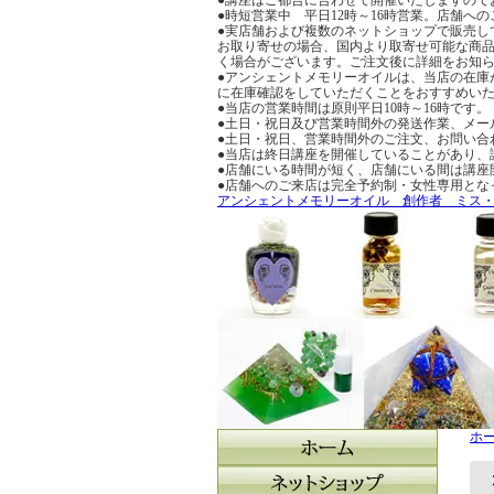
●時短営業中 平日12時～16時営業。店舗
●実店舗および複数のネットショップで販売し
お取り寄せの場合、国内より取寄せ可能な商品
く場合がございます。ご注文後に詳細をお知
●アンシェントメモリーオイルは、当店の在庫
に在庫確認をしていただくことをおすすめい
●当店の営業時間は原則平日10時～16時です。
●土日・祝日及び営業時間外の発送作業、メー
●土日・祝日、営業時間外のご注文、お問い合
●当店は終日講座を開催していることがあり、
●店舗にいる時間が短く、店舗にいる間は講座
●店舗へのご来店は完全予約制・女性専用とな
アンシェントメモリーオイル 創作者 ミス
ホ