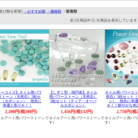
[並び順を変更]
・おすすめ順
・価格順
・新着順
全 [3] 商品中 [1-3] 商品を表示しています
ターコイズ】ネイル用パワ
【しずく型・楕円形】ネイル
ネイル用パワース
ストーン（天然石）5粒セ
用パワーストーン（天然石）
然石）5粒セット（
ト（カボション） 指先に
5粒セット（ティア・オーバ
ン） 指先に幸
幸運と彩りを！！
ルカボション）
を！！鮮やかな色
2,200円(税200円)
1,456円(税132円)
2,750円(税
イルアート用パワーストーンで
ネイルアート用パワーストーンで
ネイルアート用パワ
す♪
す♪