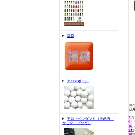
福袋
アロマボール
20
日
2
3
アロマペンダント（天然石、
9
1
かごタイプなど）
16
1
23
2
30
3