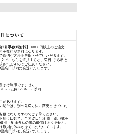
。
料代引手数料無料】
10000円以上のご注文
き手数料が無料になります。
で適切な方法を選択させていただきます。
注文でこちらを選択すると、送料+手数料と
が請求されますのでご注意ください。
3営業日以内に発送いたします。
引きは利用できません。
.2cm以内×22.8cm）以内
定があります。
の場合は、別の発送方法に変更させていた
変更になりますのでご了承ください。
お届け日数で、全国翌日配達 ※一部地域を
・破損・配達遅延の際の補償はありません。
は原則お休みさせていただいています。
3営業日以内に発送いたします。