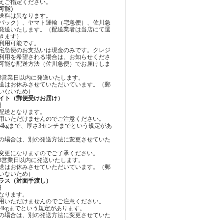
えご指定ください。
可能）
送料は異なります。
パック）、ヤマト運輸（宅急便）、佐川急
発送いたします。（配送業者は当店にて選
きます）
利用可能です。
宅急便のお支払いは現金のみです。クレジ
利用を希望される場合は、お知らせくださ
可能な配送方法（佐川急便）でお届けしま
3営業日以内に発送いたします。
送はお休みさせていただいています。（郵
いないため）
イト（郵便受けお届け）
円
配送となります。
用いただけませんのでご注意ください。
4kgまで、厚さ3センチまでという規定があ
の場合は、別の発送方法に変更させていた
変更になりますのでご了承ください。
3営業日以内に発送いたします。
送はお休みさせていただいています。（郵
いないため）
ラス（対面手渡し）
円
なります。
用いただけませんのでご注意ください。
4kgまでという規定があります。
の場合は、別の発送方法に変更させていた