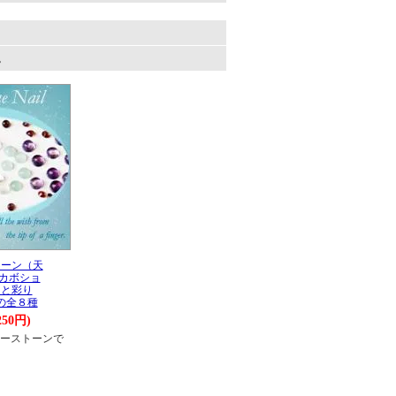
。
トーン（天
カボショ
運と彩り
の全８種
250円)
ーストーンで