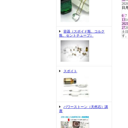
20
日
6
7
13
1
20
2
27
2
容器（スポイド瓶、コルク
土
瓶、セントチューブ）
す
スポイト
パワーストーン（天然石）講
座