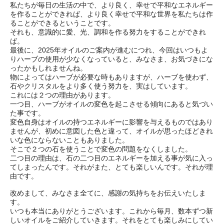
私たちが毎日の生活の中で、より良く、幸せで平和なエネルギー
を作ることができれば、より良く幸せで平和な世界を私たちは作
ることができるということです。
それも、意識的に愛、光、調和を作る努力をすることができれ
ば。
最後に、2025年オイルのご案内が進むにつれ、今回はいつもよ
りハーブの使用が少なくなっていると、みなさま、お気づきにな
ったかもしれませんね。
物によってはハーブが必要な時もありますが、ハーブを使わず、
石やクリスタルをより多く使う努力を、実はしています。
これには２つの理由があります。
一つ目、ハーブがオイルの変色を起こさせる傾向にあると気づい
た事です。
変色自身はオイルの持つエネルギーに影響を与えるものではあり
ませんが、初めに意図した色と違って、オイルが思ったほどきれ
いな色にならないこともありました。
そこで２つの石を使うことで変色の問題をなくしました。
二つ目の理由は、石の二つ目のエネルギーを加える事が気に入っ
てしまったんです。それがまた、とても楽しいんです。それが理
由です。
改めまして、みなさま全てに、感謝の気持ちをお伝えいたしま
す。
いつも本当にありがとうございます。これから毎月、数本ずつ新
しいオイルをご紹介していきます。それをとても楽しみにしてい