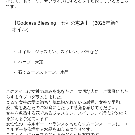
そして、もう一つ、サプライズにする石をまだ探しているところ
です。
【Goddess Blessing 女神の恵み】（2025年新作
オイル）
オイル：ジャスミン、スイレン、バラなど
ハーブ：未定
石：ムーンストーン、水晶
このオイルは女神の恵みをあなたに、大切な人に、ご家庭にもた
らすようプログラムしました。
まるで女神の愛に満ちた腕に抱かれている感覚、女神が平和、
愛、富をあなたのご家庭にもたらす感覚を感じてください。
女神を象徴する花であるジャスミン、スイレン、バラなどの香り
を加える予定でいます。
女性性のエネルギー・バランスをもたらすムーンストーンに、エ
ネルギーを倍増する水晶を加えるつもりです。
このオイルにハーブを加えるかどうか思案中です。