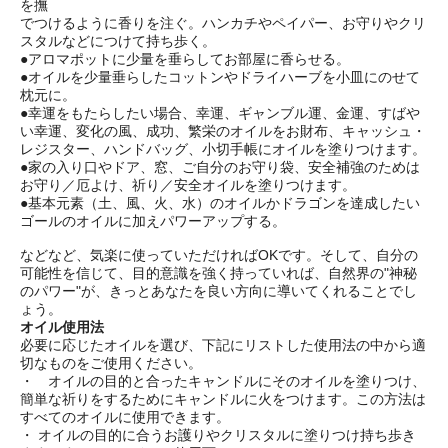
を撫
でつけるように香りを注ぐ。ハンカチやペイパー、お守りやクリ
スタルなどにつけて持ち歩く。
●アロマポットに少量を垂らしてお部屋に香らせる。
●オイルを少量垂らしたコットンやドライハーブを小皿にのせて
枕元に。
●幸運をもたらしたい場合、幸運、ギャンブル運、金運、すばや
い幸運、変化の風、成功、繁栄のオイルをお財布、キャッシュ・
レジスター、ハンドバッグ、小切手帳にオイルを塗りつけます。
●家の入り口やドア、窓、ご自分のお守り袋、安全補強のためは
お守り／厄よけ、祈り／安全オイルを塗りつけます。
●基本元素（土、風、火、水）のオイルかドラゴンを達成したい
ゴールのオイルに加えパワーアップする。
などなど、気楽に使っていただければOKです。そして、自分の
可能性を信じて、目的意識を強く持っていれば、自然界の"神秘
のパワー"が、きっとあなたを良い方向に導いてくれることでし
ょう。
オイル使用法
必要に応じたオイルを選び、下記にリストした使用法の中から適
切なものをご使用ください。
・ オイルの目的と合ったキャンドルにそのオイルを塗りつけ、
簡単な祈りをするためにキャンドルに火をつけます。この方法は
すべてのオイルに使用できます。
・ オイルの目的に合うお護りやクリスタルに塗りつけ持ち歩き