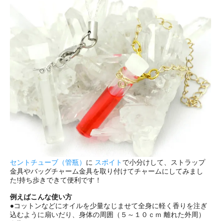
セントチューブ（管瓶）
に
スポイト
で小分けして、ストラップ
金具やバッグチャーム金具を取り付けてチャームにしてみまし
た!持ち歩きできて便利です！
例えばこんな使い方
●コットンなどにオイルを少量なじませて全身に軽く香りを注ぎ
込むように扇いだり、身体の周囲（５～１０ｃｍ 離れた外周）