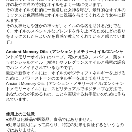
洋の花や西洋の特別なオイルをよく一緒に使います。
その後オイルの目的に一番適した女神を呼び、最終的なオイルの
ミックスと色調整時にオイルに祝福を与えてくれるよう女神に頼
みます。
その女神たちやほかの神々が、オイルの命名を助けるだけでな
く、オイルのスペシャルなブレンドを作り上げるためにどの香り
をミックスしたらよいかを直感で教えてくれていると感じていま
す」
Ancient Memory Oils（アンシェントメモリーオイル/エンシャ
ントメモリーオイル）
はハーブ、花のつぼみ、スパイス、葉をエ
ッセンシャルオイル（精油）やフレグランスオイルと秘密の調合
でハンドメイドされているものです。
最近の新作オイルには、オイルのポジティブエネルギーを上げる
ために、パワーストーンのエネルギーを加えてあります。
Ancient Memory Oils（アンシェントメモリーオイル/エンシャン
トメモリーオイル）は、スピリチュアルでポジティブな方法で、
あなたの心が求めるもの、ことを実現するお手伝いのために作ら
れています。
使用上のご注意
●本品は化粧品や医薬品、食品ではありません。
●効果は個人によって異なり、特定の効果を保証するというもの
ではありません。