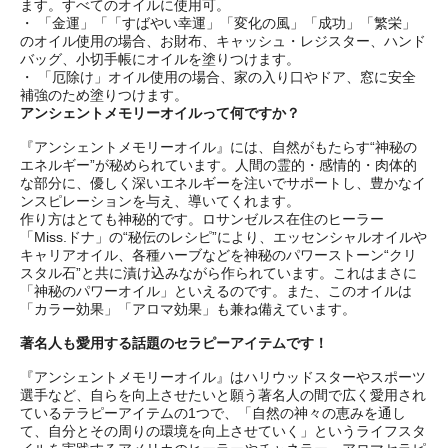
ます。すべてのオイルに使用可。
・ 「金運」「「すばやい幸運」「変化の風」「成功」「繁栄」
のオイル使用の場合、お財布、キャッシュ・レジスター、ハンド
バッグ、小切手帳にオイルを塗りつけます。
・ 「厄除け」オイル使用の場合、家の入り口やドア、窓に安全
補強のため塗りつけます。
アンシェントメモリーオイルって何ですか？
『アンシェントメモリーオイル』には、自然がもたらす“神秘の
エネルギー”が秘められています。人間の霊的・感情的・肉体的
な部分に、優しく深いエネルギーを注いでサポートし、豊かなイ
ンスピレーションを与え、導いてくれます。
作り方はとても神秘的です。ロサンゼルス在住のヒーラー
「Miss.ドナ」の“秘伝のレシピ”により、エッセンシャルオイルや
キャリアオイル、各種ハーブなどを神秘のパワーストーン“クリ
スタル石”と共に漬け込みながら作られています。これはまさに
「神秘のパワーオイル」といえるのです。また、このオイルは
「カラー効果」「アロマ効果」も兼ね備えています。
著名人も愛用する話題のセラピーアイテムです！
『アンシェントメモリーオイル』はハリウッドスターやスポーツ
選手など、自らを向上させたいと願う著名人の間で広く愛用され
ているテラピーアイテムの1つで、「自然の神々の恵みを通し
て、自分とその周りの環境を向上させていく」というライフスタ