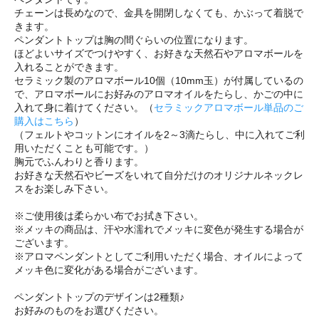
チェーンは長めなので、金具を開閉しなくても、かぶって着脱で
きます。
ペンダントトップは胸の間ぐらいの位置になります。
ほどよいサイズでつけやすく、お好きな天然石やアロマボールを
入れることができます。
セラミック製のアロマボール10個（10mm玉）が付属しているの
で、アロマボールにお好みのアロマオイルをたらし、かごの中に
入れて身に着けてください。（
セラミックアロマボール単品のご
購入はこちら
）
（フェルトやコットンにオイルを2～3滴たらし、中に入れてご利
用いただくことも可能です。）
胸元でふんわりと香ります。
お好きな天然石やビーズをいれて自分だけのオリジナルネックレ
スをお楽しみ下さい。
※ご使用後は柔らかい布でお拭き下さい。
※メッキの商品は、汗や水濡れでメッキに変色が発生する場合が
ございます。
※アロマペンダントとしてご利用いただく場合、オイルによって
メッキ色に変化がある場合がございます。
ペンダントトップのデザインは2種類♪
お好みのものをお選びください。