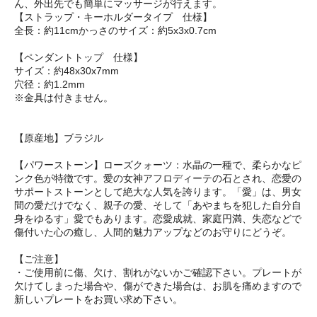
ん、外出先でも簡単にマッサージが行えます。
【ストラップ・キーホルダータイプ 仕様】
全長：約11cmかっさのサイズ：約5x3x0.7cm
【ペンダントトップ 仕様】
サイズ：約48x30x7mm
穴径：約1.2mm
※金具は付きません。
【原産地】ブラジル
【パワーストーン】ローズクォーツ：水晶の一種で、柔らかなピ
ンク色が特徴です。愛の女神アフロディーテの石とされ、恋愛の
サポートストーンとして絶大な人気を誇ります。「愛」は、男女
間の愛だけでなく、親子の愛、そして「あやまちを犯した自分自
身をゆるす」愛でもあります。恋愛成就、家庭円満、失恋などで
傷付いた心の癒し、人間的魅力アップなどのお守りにどうぞ。
【ご注意】
・ご使用前に傷、欠け、割れがないかご確認下さい。プレートが
欠けてしまった場合や、傷ができた場合は、お肌を痛めますので
新しいプレートをお買い求め下さい。