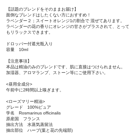
【話題のブレンドをそのままお届け】
面倒なブレンドはしたくない方におすすめ！
ラベンダー２；スイートオレンジ1の割合で 混ぜてあります。
ラベンダーの花の香りにオレンジの甘さがプラスされて、とって
もリラックスできます。
ドロッパー付遮光瓶入り
容量 10ml
【注意事項】
本品は精油のみのブレンドです、肌に直接はつけられません。
加湿器、アロマランプ、ストーン等にご使用下さい。
<昼用全成分>
午前中に2時間以上嗅ぎます。
<ローズマリー精油>
グレード 100%ピュア
学名 Rosmarinus officinalis
原産国 フランス
抽出方法 水蒸気蒸留法
抽出部位 ハーブ(葉と花の先端部)