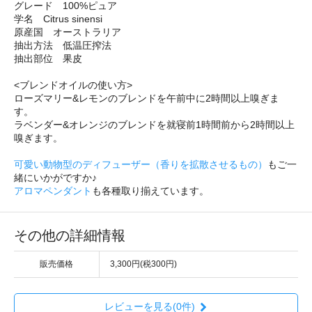
グレード 100%ピュア
学名 Citrus sinensi
原産国 オーストラリア
抽出方法 低温圧搾法
抽出部位 果皮
<ブレンドオイルの使い方>
ローズマリー&レモンのブレンドを午前中に2時間以上嗅ぎま
す。
ラベンダー&オレンジのブレンドを就寝前1時間前から2時間以上
嗅ぎます。
可愛い動物型のディフューザー（香りを拡散させるもの）
もご一
緒にいかがですか♪
アロマペンダント
も各種取り揃えています。
その他の詳細情報
販売価格
3,300円(税300円)
レビューを見る(0件)