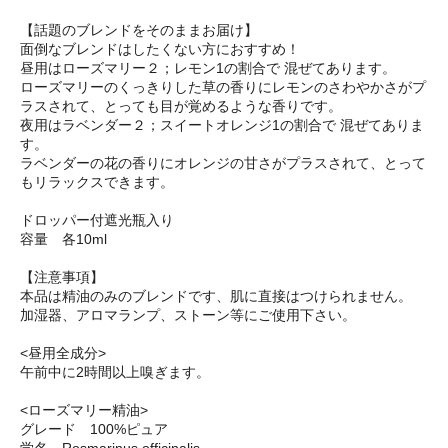
【話題のブレンドをそのままお届け】
面倒なブレンドはしたくない方におすすめ！
昼用はローズマリー２；レモン1の割合で 混ぜてあります。
ローズマリーのくっきりした草の香りにレモンのさわやかさがプ
ラスされて、とっても目が覚めるような香りです。
夜用はラベンダー２；スイートオレンジ1の割合で 混ぜてありま
す。
ラベンダーの花の香りにオレンジの甘さがプラスされて、とって
もリラックスできます。
ドロッパー付遮光瓶入り
容量 各10ml
【注意事項】
本品は精油のみのブレンドです、肌に直接はつけられません。
加湿器、アロマランプ、ストーン等にご使用下さい。
<昼用全成分>
午前中に2時間以上嗅ぎます。
<ローズマリー精油>
グレード 100%ピュア
学名 Rosmarinus officinalis