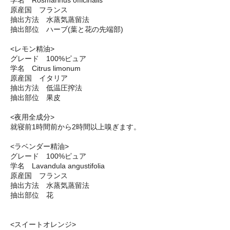
原産国 フランス
抽出方法 水蒸気蒸留法
抽出部位 ハーブ(葉と花の先端部)
<レモン精油>
グレード 100%ピュア
学名 Citrus limonum
原産国 イタリア
抽出方法 低温圧搾法
抽出部位 果皮
<夜用全成分>
就寝前1時間前から2時間以上嗅ぎます。
<ラベンダー精油>
グレード 100%ピュア
学名 Lavandula angustifolia
原産国 フランス
抽出方法 水蒸気蒸留法
抽出部位 花
<スイートオレンジ>