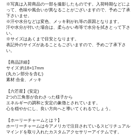
※写真は入荷商品の一部を撮影したものです。入荷時期などによ
って、色味や風合いが異なることがございますので、予めご了承
下さいませ。
※汗や水分などは変色、メッキ剥がれ等の原因となります。
汗や水分が付いた場合は、柔らかい布等で水分を拭きとって下さ
い。
※サイズはあくまで目安となります。
表記外のサイズがあることもございますので、予めご了承下さ
い。
【商品詳細】
サイズ:約18×17mm
(丸カン部分を含む)
素材:合金、メッキ
【六芒星】(安定)
2つの三角形が合わさった様子から
エネルギーの調和と安定の象徴とされています。
心を穏やかにし、良い方向へと導いてくれるでしょう。
【ホーリーチャームとは？】
ホーリーチャームは今アメリカで注目されているスピリチュアル
マインドを取り入れたカスタムアクセサリーアイテムです。