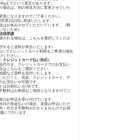
4kgまでという規定があります。
の場合は、別の発送方法に変更させていた
変更になりますのでご了承ください。
3営業日以内に発送いたします。
送はお休みさせていただいています。（郵
いないため）
店頭受講
講される場合は、こちらを選択してくださ
択すると送料が発生いたします）
お支払いでクレジットカード利用をご希望の場合
びください。
・クレジットカード払い対応）
品代引き、クレジットカードでのお支払い
合はこちらをご選択ください。
地図など資料を送付いたします。
いただくと、現金、クレジットカード、デ
のお支払いが可能です。
ドは分割払いもOKです。
手数料はお客様おご負担となりますのでご
座のお申込を受け付けています。
当日の現金払いの場合、直接お申込いただ
料・代引き手数料がかかりませんのでお得
店舗にて行います。