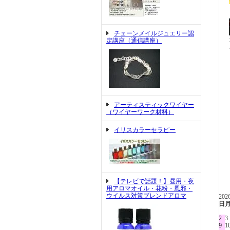
チェーンメイルジュエリー認
定講座（通信講座）
アーティスティックワイヤー
（ワイヤーワーク材料）
イリスカラーセラピー
【テレビで話題！】昼用・夜
用アロマオイル・花粉・風邪・
ウイルス対策ブレンドアロマ
20
日
2
3
9
1