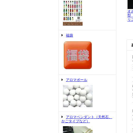
オ
型
リ
福袋
アロマボール
アロマペンダント（天然石、
かごタイプなど）