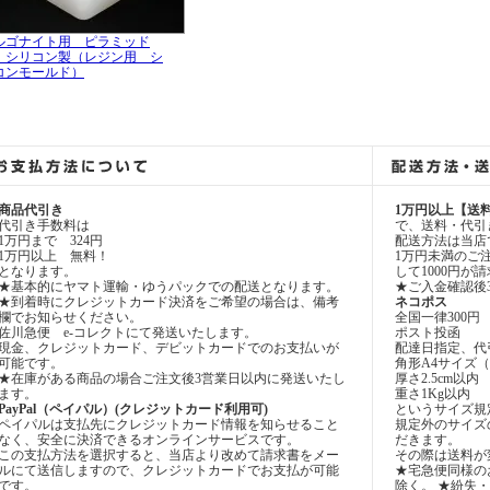
ルゴナイト用 ピラミッド
 シリコン製（レジン用 シ
コンモールド）
商品代引き
1万円以上【送
代引き手数料は
で、送料・代引
1万円まで 324円
配送方法は当店
1万円以上 無料！
1万円未満のご
となります。
して1000円
★基本的にヤマト運輸・ゆうパックでの配送となります。
★ご入金確認後
★到着時にクレジットカード決済をご希望の場合は、備考
ネコポス
欄でお知らせください。
全国一律300円
佐川急便 e-コレクトにて発送いたします。
ポスト投函
現金、クレジットカード、デビットカードでのお支払いが
配達日指定、代
可能です。
角形A4サイズ（31
★在庫がある商品の場合ご注文後3営業日以内に発送いたし
厚さ2.5cm以内
ます。
重さ1Kg以内
PayPal（ペイパル）(クレジットカード利用可)
というサイズ規
ペイパルは支払先にクレジットカード情報を知らせること
規定外のサイズ
なく、安全に決済できるオンラインサービスです。
だきます。
この支払方法を選択すると、当店より改めて請求書をメー
その際は送料が
ルにて送信しますので、クレジットカードでお支払が可能
★宅急便同様の
です。
除く。 ★紛失