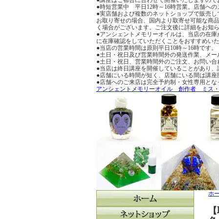
●時短営業中 平日12時～16時営業。店舗
●実店舗および複数のネットショップで販売し
お取り寄せの場合、国内より取寄せ可能な商品
く場合がございます。ご注文後に詳細をお知
●アンシェントメモリーオイルは、当店の在庫
に在庫確認をしていただくことをおすすめい
●当店の営業時間は原則平日10時～16時です。
●土日・祝日及び営業時間外の発送作業、メー
●土日・祝日、営業時間外のご注文、お問い合
●当店は終日講座を開催していることがあり、
●店舗にいる時間が短く、店舗にいる間は講座
●店舗へのご来店は完全予約制・女性専用とな
アンシェントメモリーオイル 創作者 ミス
ホ
【