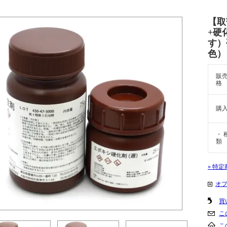
【取
+硬
す）
色）
販
格
購
・ 
類
» 特
オ
買
こ
こ