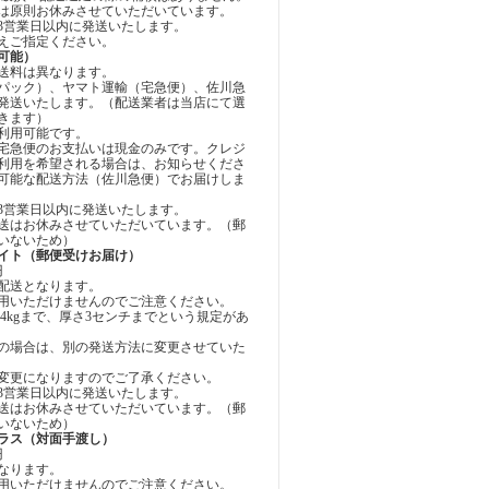
は原則お休みさせていただいています。
3営業日以内に発送いたします。
えご指定ください。
可能）
送料は異なります。
パック）、ヤマト運輸（宅急便）、佐川急
発送いたします。（配送業者は当店にて選
きます）
利用可能です。
宅急便のお支払いは現金のみです。クレジ
利用を希望される場合は、お知らせくださ
可能な配送方法（佐川急便）でお届けしま
3営業日以内に発送いたします。
送はお休みさせていただいています。（郵
いないため）
イト（郵便受けお届け）
円
配送となります。
用いただけませんのでご注意ください。
4kgまで、厚さ3センチまでという規定があ
の場合は、別の発送方法に変更させていた
変更になりますのでご了承ください。
3営業日以内に発送いたします。
送はお休みさせていただいています。（郵
いないため）
ラス（対面手渡し）
円
なります。
用いただけませんのでご注意ください。