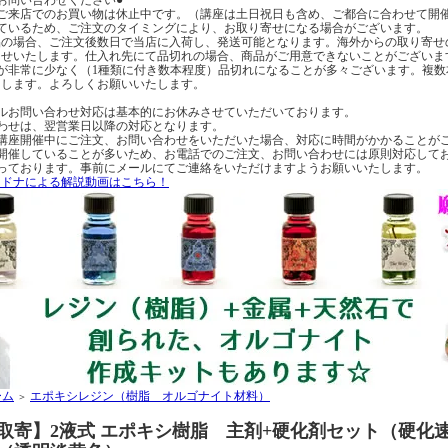
へのご来店でのお買い物は休止中です。（講座は土日祝日も含め、ご都合に合わせて開
ているため、ご注文のタイミングにより、お取り寄せになる場合がございます。
の場合、ご注文後数日で当店に入荷し、発送可能となります。海外からの取り寄せ
らせいたします。仕入れ先にて品切れの場合、商品がご用意できないことがございま
が非常に少なく（1種類に付き数本程度）品切れになることが多々ございます。複
たします。よろしくお願いいたします。
ルお問い合わせ対応は基本的にお休みさせていただいております。
わせは、翌営業日以降の対応となります。
講座開催中にご注文、お問い合わせをいただいた場合、対応に時間がかかることが
開催していることが多いため、お電話でのご注文、お問い合わせには原則対応して
っております。事前にメールにてご連絡をいただけますようお願いいたします。
・ドナによる解説動画はこちら！
ーム
エポキシレジン（樹脂 オルゴナイト材料）
＞
取寄】2液式 エポキシ樹脂 主剤+硬化剤セット（硬化