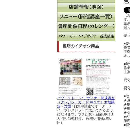
色
【
オ
主
硬
硬
■
当店のイチオシ商品
作
主
オ
■
作
主
硬
硬
■
パワーストーン*デザイナー養成講座
★
（クレジットカードOKです）女性限
★
定・対面
1日集中講座でオーダーメ
★
イドブレスレット作成ができるよう
★
になります。プチ起業・副業OK！3
■火
万円相当教材付。
99,000円(税9,000
第
円)
■