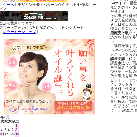
A4サイズ、重量
【
グーペ
】デザインを4000パターンから選べるHP作成サー
規定外のサイズ
ビス
だきます。
その際は送料が
★ご入金確認後
当店も愛用してます♪
★土日祝日の発
スマートフォンにも対応済みのショッピングカート
便局が営業して
【
カラーミーショップ
】
店頭受け取り・
講座を店舗で受
い。
（講座受講を選
PayPalでの
もこちらをお選
講座受講（代引
講座申込で、商
を希望される場
受講証、当店の
代金引換を選択
ビットカードで
クレジットカー
※送料、代引き
注意ください。
※メールでも講
銀行振込、受講
いたほうが、送
です。 講座は
26年8月
月
火
水
木
金
土
1
4
5
6
7
8
0
11
12
13
14
15