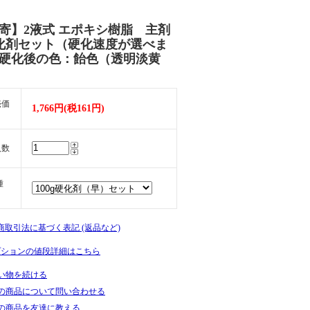
寄】2液式 エポキシ樹脂 主剤
化剤セット（硬化速度が選べま
硬化後の色：飴色（透明淡黄
売価
1,766円(税161円)
入数
種
定商取引法に基づく表記 (返品など)
プションの値段詳細はこちら
い物を続ける
の商品について問い合わせる
の商品を友達に教える