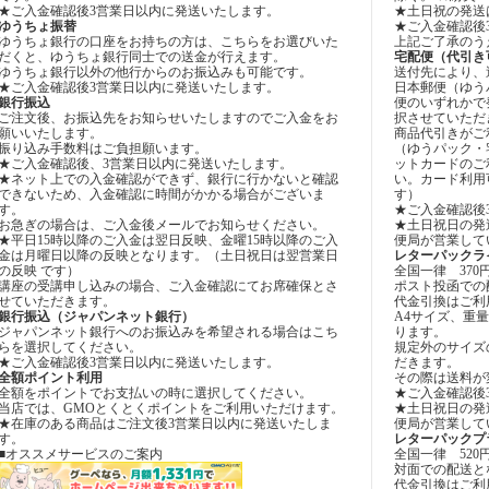
★ご入金確認後3営業日以内に発送いたします。
★土日祝の発送
ゆうちょ振替
★ご入金確認後
ゆうちょ銀行の口座をお持ちの方は、こちらをお選びいた
上記ご了承のう
だくと、ゆうちょ銀行同士での送金が行えます。
宅配便（代引き
ゆうちょ銀行以外の他行からのお振込みも可能です。
送付先により、
★ご入金確認後3営業日以内に発送いたします。
日本郵便（ゆう
銀行振込
便のいずれかで
ご注文後、お振込先をお知らせいたしますのでご入金をお
択させていただ
願いいたします。
商品代引きがご
振り込み手数料はご負担願います。
（ゆうパック・
★ご入金確認後、3営業日以内に発送いたします。
ットカードのご
★ネット上での入金確認ができず、銀行に行かないと確認
い。カード利用
できないため、入金確認に時間がかかる場合がございま
す）
す。
★ご入金確認後
お急ぎの場合は、ご入金後メールでお知らせください。
★土日祝日の発
★平日15時以降のご入金は翌日反映、金曜15時以降のご入
便局が営業して
金は月曜日以降の反映となります。（土日祝日は翌営業日
レターパックラ
の反映 です）
全国一律 370
講座の受講申し込みの場合、ご入金確認にてお席確保とさ
ポスト投函での
せていただきます。
代金引換はご利
銀行振込（ジャパンネット銀行）
A4サイズ、重量
ジャパンネット銀行へのお振込みを希望される場合はこち
ります。
らを選択してください。
規定外のサイズ
★ご入金確認後3営業日以内に発送いたします。
だきます。
全額ポイント利用
その際は送料が
全額をポイントでお支払いの時に選択してください。
★ご入金確認後
当店では、GMOとくとくポイントをご利用いただけます。
★土日祝日の発
★在庫のある商品はご注文後3営業日以内に発送いたしま
便局が営業して
す。
レターパックプ
■オススメサービスのご案内
全国一律 520
対面での配送と
代金引換はご利