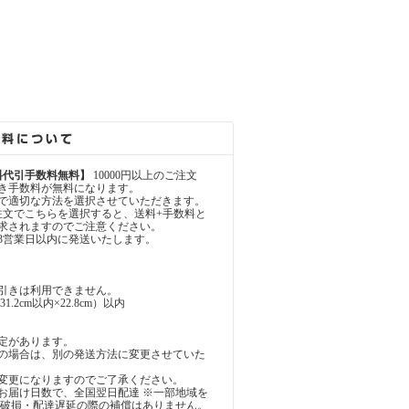
料代引手数料無料】
10000円以上のご注文
き手数料が無料になります。
で適切な方法を選択させていただきます。
注文でこちらを選択すると、送料+手数料と
が請求されますのでご注意ください。
3営業日以内に発送いたします。
引きは利用できません。
.2cm以内×22.8cm）以内
定があります。
の場合は、別の発送方法に変更させていた
変更になりますのでご了承ください。
お届け日数で、全国翌日配達 ※一部地域を
・破損・配達遅延の際の補償はありません。